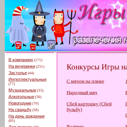
В компаниях
(171)
Конкурсы Игры на
На вечеринке
(251)
Застолье
(44)
Интеллектуальные
С мячом на пляже
(77)
Музыкальные
(33)
Народный мяч
Алкогольные
(50)
Новогодние
(70)
Сбей картошку (Сбей
бульбу)
На свадьбу
(58)
На день рождения
(95)
Валтени
Для мужчин