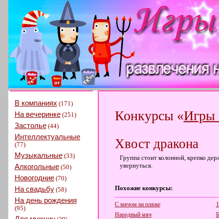
В компаниях
(171)
Конкурсы «
Игры 
На вечеринке
(251)
Застолье
(44)
Интеллектуальные
Хвост дракона
(77)
Музыкальные
(33)
Группа стоит колонной, крепко держа
увернуться.
Алкогольные
(50)
Новогодние
(70)
Похожие конкурсы:
На свадьбу
(58)
На день рождения
С мячом на пляже
1
(95)
Народный мяч
Б
Для мужчин