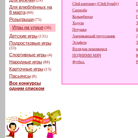
(29)
Сбей картошку (Сбей бульбу)
П
Для влюблённых на
Сахреоба
«
8 марта
(60)
Кольцебросы
П
Розыгрыши
(75)
Ходули
Т
Игры на улице
(36)
Петушки
Детские игры
(131)
Американский треугольник
Д
Подростковые игры
Эстафета
Т
(33)
Взглядом поменяемся
м
Спортивные игры
(4)
ПОДНИМИ МЯЧ
К
Народные игры
(88)
Футбол.
Р
Карточные игры
(13)
Пасьянсы
(8)
Все конкурсы
одним списком