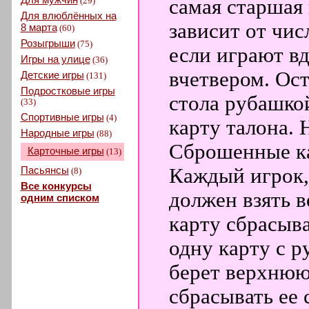
(29)
самая старшая 
Для влюблённых на
зависит от чис
8 марта
(60)
Розыгрыши
(75)
если играют вд
Игры на улице
(36)
вчетвером. Ост
Детские игры
(131)
Подростковые игры
стола рубашко
(33)
Спортивные игры
(4)
карту талона. 
Народные игры
(88)
Сброшенные ка
Карточные игры
(13)
Пасьянсы
Каждый игрок, 
(8)
Все конкурсы
должен взять 
одним списком
карту сбрасыва
одну карту с р
берет верхнюю 
сбрасывать ее 