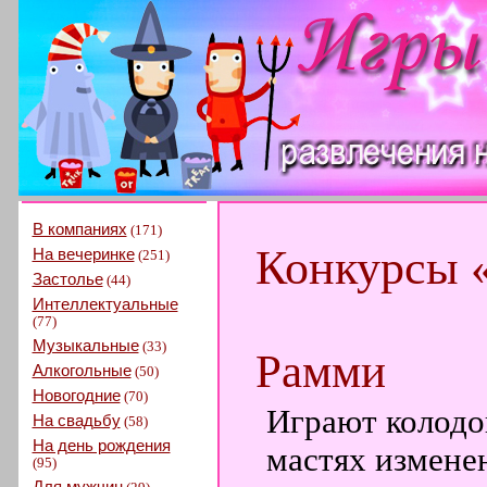
В компаниях
(171)
Конкурсы 
На вечеринке
(251)
Застолье
(44)
Интеллектуальные
(77)
Музыкальные
(33)
Рамми
Алкогольные
(50)
Новогодние
(70)
Играют колодой
На свадьбу
(58)
На день рождения
мастях измене
(95)
Для мужчин