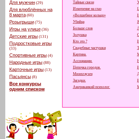
Для мужчин
Тайные связи
У
(29)
Измерение на глаз
Ц
Для влюблённых на
8 марта
(60)
«Волшебное кольцо»
Розыгрыши
Убийца
Я
(75)
Больше слов
Игры на улице
(36)
Золушка
Детские игры
(131)
Кто это ?
И
Подростковые игры
Свадебные частушки
Т
(33)
Картина.
М
Спортивные игры
(4)
Ассоциации.
Н
Народные игры
(88)
Цепочка городов.
И
Карточные игры
(13)
Мюнхгаузен
Д
Пасьянсы
(8)
Загадки.
И
Все конкурсы
Американкий психолог.
М
одним списком