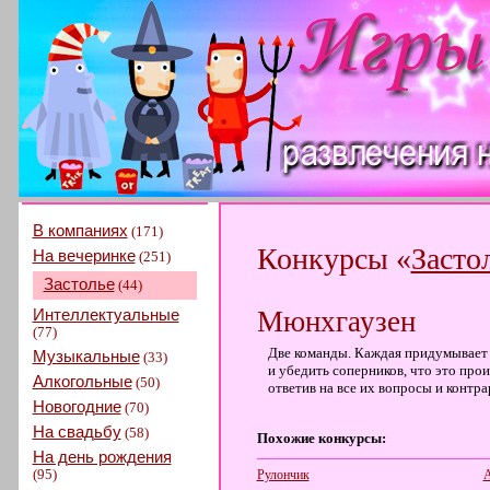
В компаниях
(171)
Конкурсы «
Засто
На вечеринке
(251)
Застолье
(44)
Интеллектуальные
Мюнхгаузен
(77)
Две команды. Каждая придумывает
Музыкальные
(33)
и убедить соперников, что это прои
Алкогольные
(50)
ответив на все их вопросы и контр
Новогодние
(70)
На свадьбу
(58)
Похожие конкурсы:
На день рождения
(95)
Рулончик
А