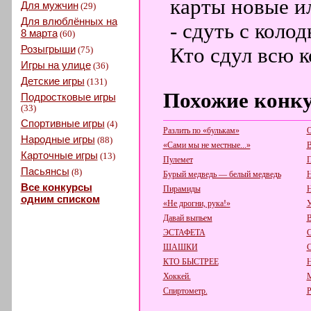
карты новые и
Для мужчин
(29)
Для влюблённых на
- сдуть с колод
8 марта
(60)
Розыгрыши
Кто сдул всю к
(75)
Игры на улице
(36)
Детские игры
(131)
Похожие конк
Подростковые игры
(33)
Спортивные игры
(4)
Разлить по «булькам»
О
Народные игры
(88)
«Сами мы не местные...»
В
Карточные игры
(13)
Пулемет
П
Пасьянсы
(8)
Бурый медведь — белый медведь
Н
Все конкурсы
Пирамиды
Н
одним списком
«Не дрогни, рука!»
У
Давай выпьем
В
ЭСТАФЕТА
С
ШАШКИ
КТО БЫСТРЕЕ
Хоккей.
М
Спиртометр.
Р