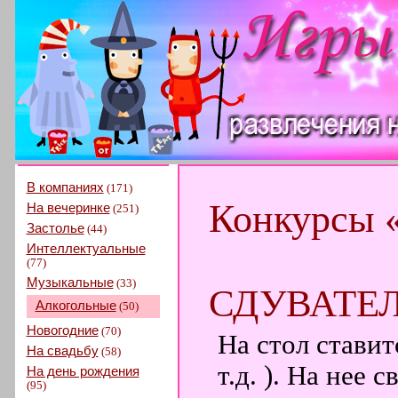
В компаниях
(171)
Конкурсы 
На вечеринке
(251)
Застолье
(44)
Интеллектуальные
(77)
Музыкальные
(33)
СДУВАТЕ
Алкогольные
(50)
Новогодние
(70)
На стол ставит
На свадьбу
(58)
т.д. ). На нее 
На день рождения
(95)