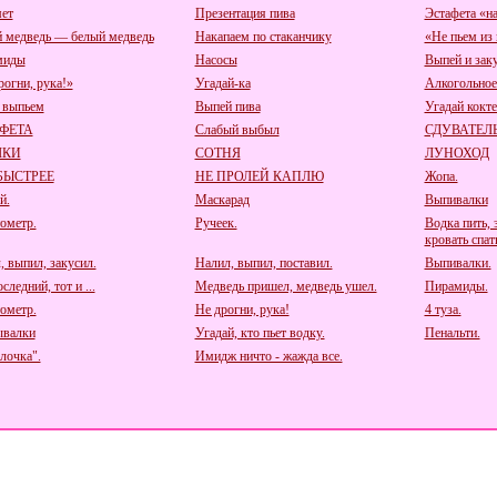
ет
Презентация пива
Эстафета «н
 медведь — белый медведь
Накапаем по стаканчику
«Не пьем из
миды
Насосы
Выпей и зак
рогни, рука!»
Угадай-ка
Алкогольное
 выпьем
Выпей пива
Угадай кокт
ФЕТА
Слабый выбыл
СДУВАТЕЛ
КИ
СОТНЯ
ЛУНОХОД
БЫСТРЕЕ
НЕ ПРОЛЕЙ КАПЛЮ
Жопа.
й.
Маскарад
Выпивалки
ометр.
Ручеек.
Водка пить, 
кровать спат
, выпил, закусил.
Налил, выпил, поставил.
Выпивалки.
следний, тот и ...
Медведь пришел, медведь ушел.
Пирамиды.
ометр.
Не дрогни, рука!
4 туза.
валки
Угадай, кто пьет водку.
Пенальти.
лочка".
Имидж ничто - жажда все.