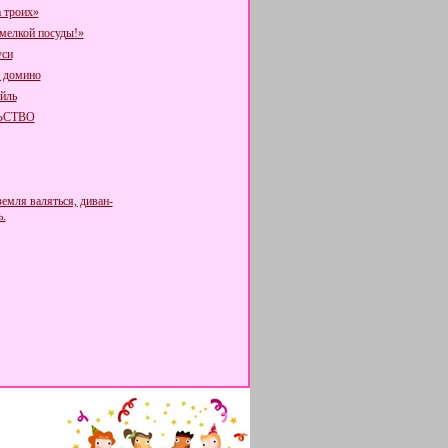
а троих»
 мелкой посуды!»
уси
 домино
ейль
ЬСТВО
земля валяться, диван-
ь.