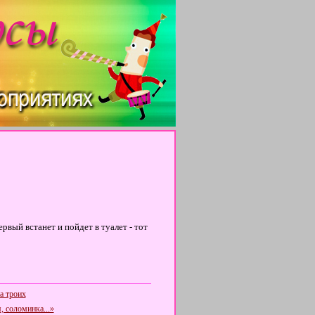
рвый встанет и пойдет в туалет - тот
а троих
, соломинка...»