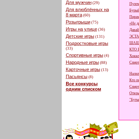
Для мужчин
(29)
Пулем
Для влюблённых на
Бурый
8 марта
(60)
Пира
Розыгрыши
(75)
«Не д
Игры на улице
(36)
Давай
Детские игры
(131)
ЭСТА
Подростковые игры
ШАШ
(33)
КТО 
Спортивные игры
(4)
Хокке
Народные игры
(88)
Спирт
Карточные игры
(13)
Налил
Пасьянсы
(8)
Кто по
Все конкурсы
Спирт
одним списком
Откры
"Буты