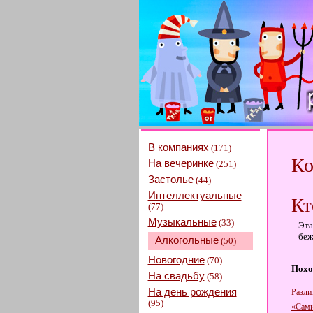
В компаниях
(171)
Ко
На вечеринке
(251)
Застолье
(44)
Интеллектуальные
Кт
(77)
Музыкальные
(33)
Эта
беж
Алкогольные
(50)
Новогодние
(70)
Похо
На свадьбу
(58)
На день рождения
Разли
(95)
«Сами