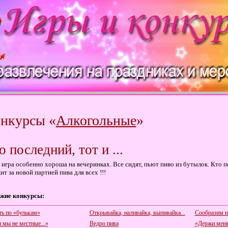
нкурсы «
Алкогольные
»
о последний, тот и ...
 игра особенно хороша на вечеринках. Все сидят, пьют пиво из бутылок. Кто пе
ит за новой партией пива для всех !!!
жие конкурсы:
ть по «булькам»
Открывайка, наливайка, выпивайка...
Сообразим н
 мы не местные...»
Ведро пива
«Держи меня