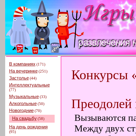
В компаниях
(171)
Конкурсы 
На вечеринке
(251)
Застолье
(44)
Интеллектуальные
(77)
Музыкальные
(33)
Преодолей 
Алкогольные
(50)
Новогодние
(70)
Вызываются п
На свадьбу
(58)
Между двух сту
На день рождения
(95)