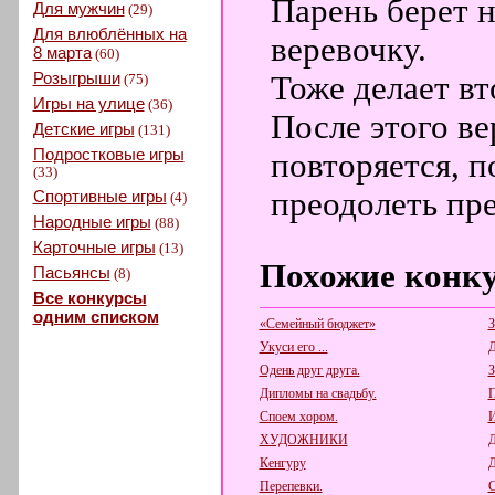
Парень берет 
Для мужчин
(29)
Для влюблённых на
веревочку.
8 марта
(60)
Розыгрыши
Тоже делает вт
(75)
Игры на улице
(36)
После этого ве
Детские игры
(131)
Подростковые игры
повторяется, п
(33)
преодолеть пре
Спортивные игры
(4)
Народные игры
(88)
Карточные игры
(13)
Похожие конк
Пасьянсы
(8)
Все конкурсы
одним списком
«Семейный бюджет»
З
Укуси его ...
Д
Одень друг друга.
Дипломы на свадьбу.
П
Споем хором.
И
ХУДОЖНИКИ
Кенгуру
Д
Перепевки.
С