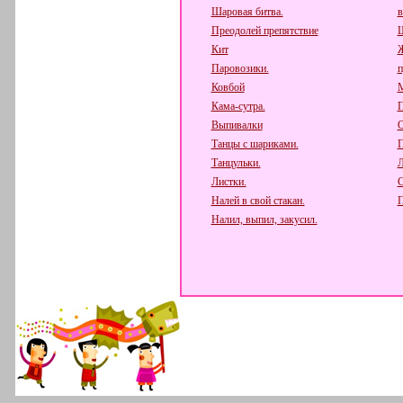
Шаровая битва.
в
Преодолей препятствие
Кит
Паровозики.
п
Ковбой
М
Кама-сутра.
П
Выпивалки
О
Танцы с шариками.
П
Танцульки.
Л
Листки.
С
Налей в свой стакан.
П
Налил, выпил, закусил.