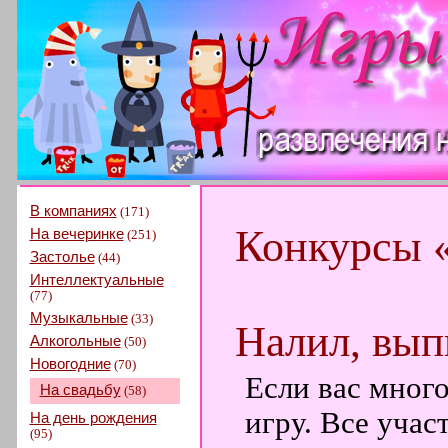
В компаниях
(171)
Конкурсы 
На вечеринке
(251)
Застолье
(44)
Интеллектуальные
(77)
Музыкальные
(33)
Налил, выпи
Алкогольные
(50)
Новогодние
(70)
Если вас мног
На свадьбу
(58)
игру. Все учас
На день рождения
(95)