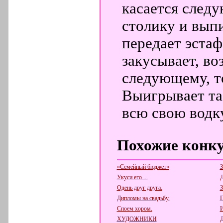
касается следу
столику и выпи
передает эстаф
закусывает, во
следующему, то
Выигрывает та 
всю свою водку
Похожие конк
«Семейный бюджет»
З
Укуси его ...
Д
Одень друг друга.
Дипломы на свадьбу.
П
Споем хором.
И
ХУДОЖНИКИ