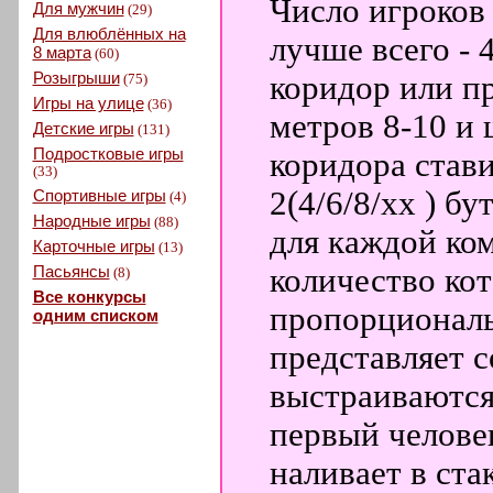
Число игроков 
Для мужчин
(29)
Для влюблённых на
лучше всего - 
8 марта
(60)
Розыгрыши
коридор или п
(75)
Игры на улице
(36)
метров 8-10 и 
Детские игры
(131)
Подростковые игры
коридора стави
(33)
2(4/6/8/xx ) бу
Спортивные игры
(4)
Народные игры
(88)
для каждой ком
Карточные игры
(13)
Пасьянсы
количество ко
(8)
Все конкурсы
пропорциональ
одним списком
представляет с
выстраиваются
первый человек
наливает в ста