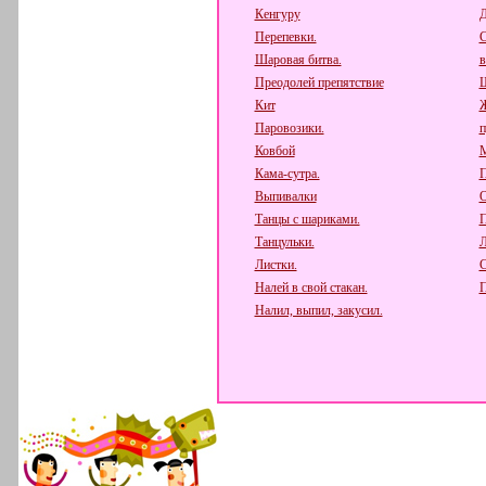
Кенгуру
Д
Перепевки.
С
Шаровая битва.
в
Преодолей препятствие
Кит
Паровозики.
п
Ковбой
М
Кама-сутра.
П
Выпивалки
О
Танцы с шариками.
П
Танцульки.
Л
Листки.
С
Налей в свой стакан.
П
Налил, выпил, закусил.