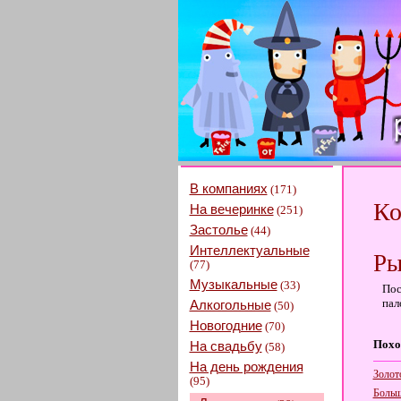
В компаниях
(171)
Ко
На вечеринке
(251)
Застолье
(44)
Интеллектуальные
Ры
(77)
Музыкальные
(33)
Пос
пал
Алкогольные
(50)
Новогодние
(70)
Похо
На свадьбу
(58)
На день рождения
Золот
(95)
Больш