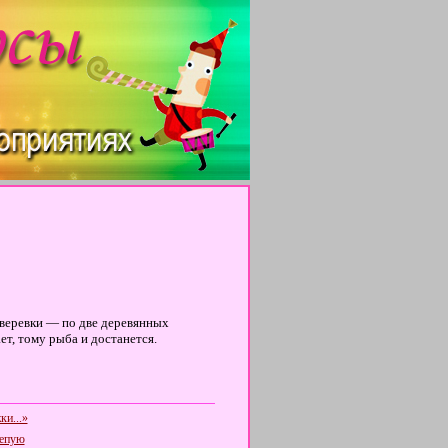
 веревки — по две деревянных
т, тому рыба и достанется.
ки...»
лепую