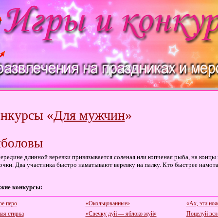
нкурсы «
Для мужчин
»
боловы
ередине длинной веревки привязывается соленая или копченая рыба, на концы
очки. Два участника быстро наматывают веревку на палку. Кто быстрее намотае
жие конкурсы:
ое перо
«Окольцованные»
«Ах, эти нож
ая стирка
«Свечку дуй — яблоко жуй»
Поцелуй вс