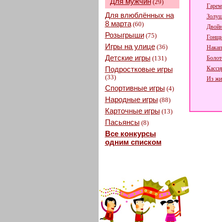
Для мужчин
(29)
Гарем
Для влюблённых на
Золуш
8 марта
(60)
Двойн
Розыгрыши
(75)
Гонщ
Игры на улице
(36)
Накап
Детские игры
(131)
Болот
Подростковые игры
Касси
(33)
Из жи
Спортивные игры
(4)
Народные игры
(88)
Карточные игры
(13)
Пасьянсы
(8)
Все конкурсы
одним списком