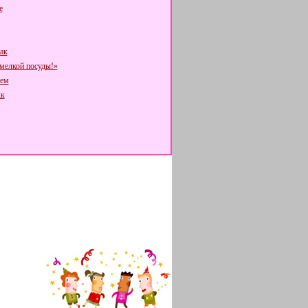
е
ак
 мелкой посуды!»
нем
лк