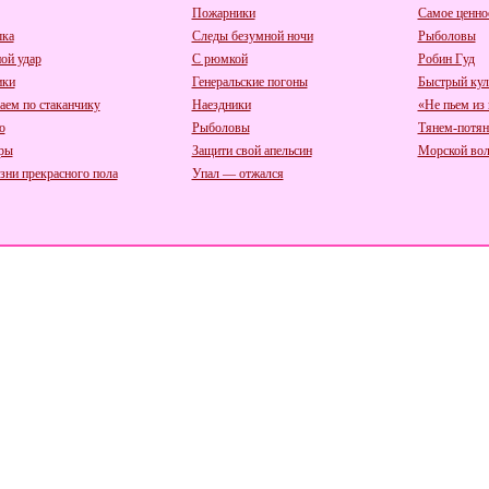
Пожарники
Самое ценно
ка
Следы безумной ночи
Рыболовы
ой удар
С рюмкой
Робин Гуд
ики
Генеральские погоны
Быстрый кул
аем по стаканчику
Наездники
«Не пьем из
о
Рыболовы
Тянем-потя
ры
Защити свой апельсин
Морской во
зни прекрасного пола
Упал — отжался