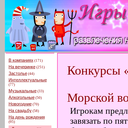
В компаниях
(171)
Конкурсы 
На вечеринке
(251)
Застолье
(44)
Интеллектуальные
(77)
Музыкальные
(33)
Морской в
Алкогольные
(50)
Новогодние
(70)
Игрокам предла
На свадьбу
(58)
На день рождения
завязать по пя
(95)