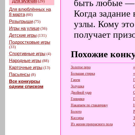
быть любые — 
Для мужчин
(29)
Для влюблённых на
Когда задание 
8 марта
(60)
Розыгрыши
узлы. Кому это
(75)
Игры на улице
(36)
получает призо
Детские игры
(131)
Подростковые игры
(33)
Похожие конк
Спортивные игры
(4)
Народные игры
(88)
Карточные игры
Золотое перо
«
(13)
Большая стирка
«
Пасьянсы
(8)
Гарем
П
Все конкурсы
одним списком
Золушка
С
Двойной удар
С
Гонщики
Г
Накапаем по стаканчику
Н
Болото
Кассиры
З
Из жизни прекрасного пола
У