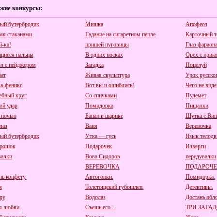
жие конкурсы:
ый бутербродик
Мишка
Апофеоз
мя стаканами
Гадание на сигаретном пепле
Карточный т
й-ка!
пришей пуговицы
Глаз фараон
иеся пальцы
В одних носках
Орех с прик
л с пейджером
Загадка
Поцелуй
ат
Живая скульптура
Урок русско
а-феникс
Вот вы и ошиблись!
Чего не виде
бный круг
Со спичками
Пулемет
ой удар
Помидорка
Пищалки
 ночью
Банан в шарике
Шутка с Ви
лаз
Ваня
Веревочка
ый бутербродик
Утка — гусь
Язык телодв
рошок
Подарочек
Изверги
алки
Вова Сидоров
передувалки
ВЕРЕВОЧКА
ПОДАРОЧЕ
нь конфету.
Автогонки.
Помидорка.
я
Толстощекий губошлеп.
Детективы.
ру
Водолаз
Достань ябл
я любви.
Съешь его ...
ТРИ ЗАГА