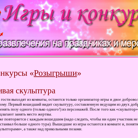
нкурсы «
Розыгрыши
»
вая скульптура
 гости выходят из комнаты, остаются только организатор игры и двое доброво
ому. Первый вошедший видит скульптуру, составленную ведущим из двух доб
енять позу одного (только одного!) из персонажей. После того как «скульптор
длагают занять место жертвы.
же повторяется с каждым вошедшим (надо следить, чтобы ни один участник не
стаивал больше одного тура). Вышедшие из игры остаются в комнате и, понят
ульпторами», а также над прикольными позами.