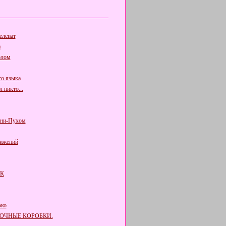
елепат
а
олом
го языка
л никто...
нни-Пухом
ижений
К
око
ДОЧНЫЕ КОРОБКИ.