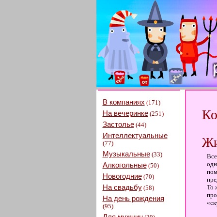
В компаниях
(171)
Ко
На вечеринке
(251)
Застолье
(44)
Интеллектуальные
Жи
(77)
Музыкальные
(33)
Все
одн
Алкогольные
(50)
пом
Новогодние
(70)
пре
На свадьбу
То 
(58)
про
На день рождения
«ск
(95)
Для мужчин