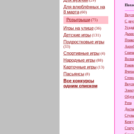
(29)
Похо
Для влюблённых на
8 марта
(60)
Вкусн
Розыгрыши
(75)
С дву
Игры на улице
Угада
(36)
Дымящ
Детские игры
(131)
Прико
Подростковые игры
(33)
Акроб
Спортивные игры
Спичк
(4)
Волше
Народные игры
(88)
Роков
Карточные игры
(13)
Вчера
Пасьянсы
(8)
Стено
Все конкурсы
Вкусн
одним списком
Элект
Обдув
Репа
Доста
Стуль
Кенгу
Стату