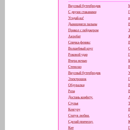
Вкусный бутербродик
С двумя стаканами
Г
Угадай-ка!
п
Дымящиеся пальцы
В
Прикол с пейджером
З
Акробат
Ж
Спичка-феникс
В
Волшебный круг
С
Роковой удар
П
Вчера ночью
Б
Стенолаз
В
Вкусный бутербродик
У
Электрошок
П
Обдувалки
В
Репа
Достань конфету.
А
Стулья
Т
Кенгуру
В
Статуя любви.
С
Сделай прическу.
К
Кит
П