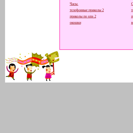
Часы.
С
телефонные приколы 2
т
приколы по sms 2
п
окошки
в