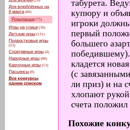
(29)
табурета. Вед
Для влюблённых на
купюру и объявл
8 марта
(60)
Розыгрыши
(75)
игроки должны
Игры на улице
(36)
первый положит
Детские игры
(131)
Подростковые игры
большего азар
(33)
победившему).
Спортивные игры
(4)
Народные игры
(88)
кладется новая
Карточные игры
(13)
Пасьянсы
(с завязанными
(8)
Все конкурсы
ли приз) и на с
одним списком
хлопают рукой 
счета положил
Похожие конк