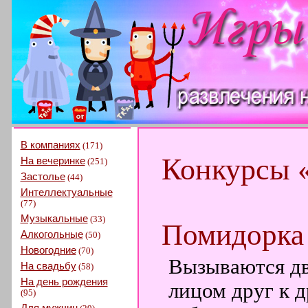
В компаниях
(171)
Конкурсы 
На вечеринке
(251)
Застолье
(44)
Интеллектуальные
(77)
Музыкальные
(33)
Помидорка
Алкогольные
(50)
Новогодние
(70)
Вызываются дв
На свадьбу
(58)
На день рождения
лицом друг к 
(95)
Для мужчин