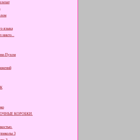
елепат
а
олом
го языка
л никто...
нни-Пухом
ижений
К
око
ДОЧНЫЕ КОРОБКИ.
костью.
приколы 3