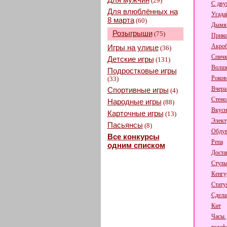
(29)
С дву
Для влюблённых на
Угада
8 марта
(60)
Дымящ
Розыгрыши
(75)
Прико
Акроб
Игры на улице
(36)
Спичк
Детские игры
(131)
Волше
Подростковые игры
Роков
(33)
Вчера
Спортивные игры
(4)
Стено
Народные игры
(88)
Вкусн
Карточные игры
(13)
Элект
Пасьянсы
(8)
Обдув
Все конкурсы
Репа
одним списком
Доста
Стуль
Кенгу
Стату
Сдела
Кит
Часы.