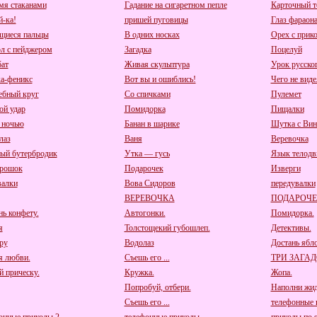
мя стаканами
Гадание на сигаретном пепле
Карточный т
й-ка!
пришей пуговицы
Глаз фараон
иеся пальцы
В одних носках
Орех с прик
л с пейджером
Загадка
Поцелуй
ат
Живая скульптура
Урок русско
а-феникс
Вот вы и ошиблись!
Чего не виде
бный круг
Со спичками
Пулемет
ой удар
Помидорка
Пищалки
 ночью
Банан в шарике
Шутка с Ви
лаз
Ваня
Веревочка
ый бутербродик
Утка — гусь
Язык телодв
рошок
Подарочек
Изверги
алки
Вова Сидоров
передувалки
ВЕРЕВОЧКА
ПОДАРОЧЕ
нь конфету.
Автогонки.
Помидорка.
я
Толстощекий губошлеп.
Детективы.
ру
Водолаз
Достань ябл
я любви.
Съешь его ...
ТРИ ЗАГА
й прическу.
Кружка.
Жопа.
Попробуй, отбери.
Наполни жид
Съешь его ...
телефонные 