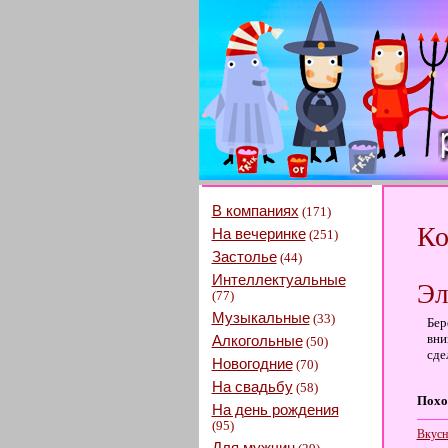
В компаниях
(171)
Ко
На вечеринке
(251)
Застолье
(44)
Интеллектуальные
Эл
(77)
Музыкальные
(33)
Бер
вни
Алкогольные
(50)
сде
Новогодние
(70)
На свадьбу
(58)
Похо
На день рождения
(95)
Вкусн
Для мужчин