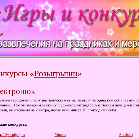
нкурсы «
Розыгрыши
»
ектрошок
ем электродрель и пару раз запускаем ее на глазах у того,над кем собираемся 
мание... Потом заходим за спину, пускаем электродрель и тыкаем пальцем в спи
лали, он отскачил на 2 метра, после чего минут 20 приходил в себя.
жие конкурсы:
ый бутербродик
Мишка
Апофеоз