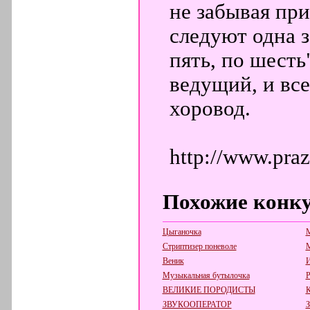
не забывая пр
следуют одна з
пять, по шесть
ведущий, и вс
хоровод.
http://www.pra
Похожие конк
Цыганочка
М
Стриптизер поневоле
М
Веник
И
Музыкальная бутылочка
Р
ВЕЛИКИЕ ПОРОДИСТЫ
К
ЗВУКООПЕРАТОР
З