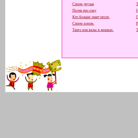
Споем друзья
Т
Песня про елку
Н
Кто больше знает песен.
П
Споем хором.
Р
Танго или вальс в мешках.
Т