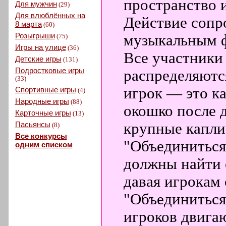
пространство 
Для мужчин
(29)
Для влюблённых на
Действие соп
8 марта
(60)
Розыгрыши
музыкальным 
(75)
Игры на улице
(36)
Все участники 
Детские игры
(131)
Подростковые игры
распределяютс
(33)
игрок — это ка
Спортивные игры
(4)
Народные игры
(88)
окошко после 
Карточные игры
(13)
Пасьянсы
крупные капли
(8)
Все конкурсы
"Объединиться
одним списком
должны найти с
давая игрокам
"Объединиться 
игроков двигаю