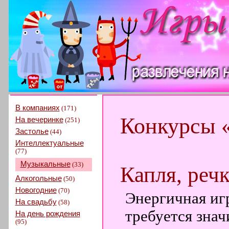
В компаниях
(171)
Конкурсы 
На вечеринке
(251)
Застолье
(44)
Интеллектуальные
(77)
Музыкальные
(33)
Капля, речк
Алкогольные
(50)
Новогодние
(70)
Энергичная иг
На свадьбу
(58)
требуется зна
На день рождения
(95)