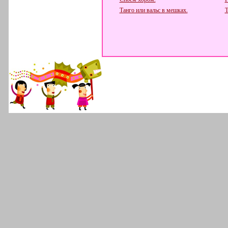
Танго или вальс в мешках.
Т