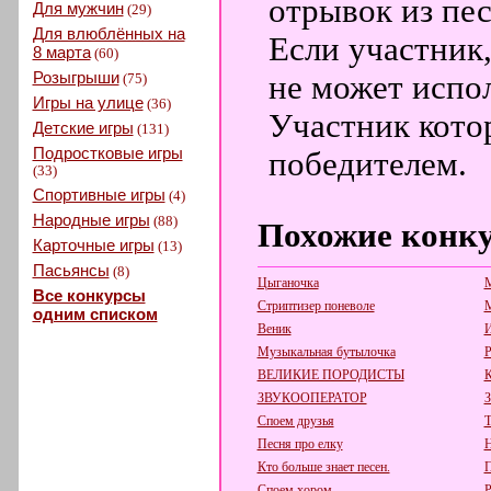
отрывок из пес
Для мужчин
(29)
Для влюблённых на
Если участник,
8 марта
(60)
Розыгрыши
не может испол
(75)
Игры на улице
(36)
Участник кото
Детские игры
(131)
Подростковые игры
победителем.
(33)
Спортивные игры
(4)
Народные игры
(88)
Похожие конк
Карточные игры
(13)
Пасьянсы
(8)
Цыганочка
М
Все конкурсы
Стриптизер поневоле
М
одним списком
Веник
И
Музыкальная бутылочка
Р
ВЕЛИКИЕ ПОРОДИСТЫ
К
ЗВУКООПЕРАТОР
З
Споем друзья
Т
Песня про елку
Н
Кто больше знает песен.
П
Споем хором.
Р