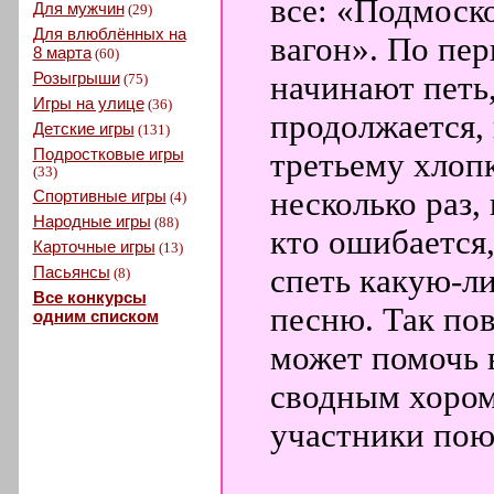
все: «Подмоск
Для мужчин
(29)
Для влюблённых на
вагон». По пе
8 марта
(60)
Розыгрыши
начинают петь
(75)
Игры на улице
(36)
продолжается, 
Детские игры
(131)
Подростковые игры
третьему хлопк
(33)
несколько раз, 
Спортивные игры
(4)
Народные игры
(88)
кто ошибается,
Карточные игры
(13)
Пасьянсы
спеть какую-л
(8)
Все конкурсы
песню. Так пов
одним списком
может помочь 
сводным хором,
участники пою