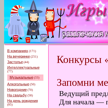
В компаниях
(171)
Конкурсы 
На вечеринке
(251)
Застолье
(44)
Интеллектуальные
(77)
Музыкальные
(33)
Запомни м
Алкогольные
(50)
Новогодние
(70)
Ведущий предла
На свадьбу
(58)
Для начала — 
На день рождения
(95)