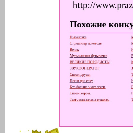
http://www.pra
Похожие конк
Цыганочка
М
Стриптизер поневоле
М
Веник
И
Музыкальная бутылочка
Р
ВЕЛИКИЕ ПОРОДИСТЫ
К
ЗВУКООПЕРАТОР
З
Споем друзья
Т
Песня про елку
Н
Кто больше знает песен.
П
Споем хором.
Р
Танго или вальс в мешках.
Т