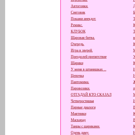
Автогонки.
Д
Снеговик
Б
Покажи анекдот.
Т
Ремикс.
К
КЛУБОК
Т
Шаровая битва.
в
Очередь.
К
Игра в зверей.
М
Преодолей препятствие
У
Шарики
К
У меня в штанишках ...
И
Цепочка
Н
Пантомима.
Паровозики.
п
ОТГАДАЙ КТО СКАЗАЛ
М
Четверостишья
И
Парные диалоги
В
Маятники
К
Маскарад
В
Танцы с шариками.
К
Одень даму.
Н