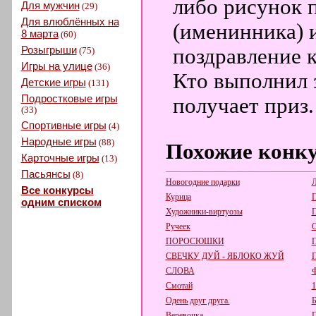
либо рисунок 
Для мужчин
(29)
Для влюблённых на
(именинника) 
8 марта
(60)
Розыгрыши
поздравление к
(75)
Игры на улице
(36)
Кто выполнил з
Детские игры
(131)
Подростковые игры
получает приз.
(33)
Спортивные игры
(4)
Народные игры
(88)
Похожие конк
Карточные игры
(13)
Пасьянсы
(8)
Новогодние подарки
Л
Все конкурсы
Курица
П
одним списком
Художники-виртуозы
П
Ручеек
С
ПОРОСЮШКИ
П
СВЕЧКУ ДУЙ - ЯБЛОКО ЖУЙ
СЛОВА
Ф
Смотай
1
Одень друг друга.
Б
Веревочка.