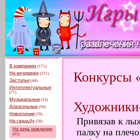
В компаниях
(171)
Конкурсы 
На вечеринке
(251)
Застолье
(44)
Интеллектуальные
(77)
Музыкальные
(33)
Художники
Алкогольные
(50)
Новогодние
(70)
Привязав к лыж
На свадьбу
(58)
На день рождения
палку на плечо
(95)