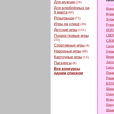
Похо
Для мужчин
(29)
Для влюблённых на
Новог
8 марта
(60)
Куриц
Розыгрыши
(75)
Худож
Игры на улице
(36)
Ручее
Детские игры
(131)
ПОР
Подростковые игры
СВЕЧ
(33)
СЛО
Спортивные игры
(4)
Смот
Народные игры
(88)
Одень
Карточные игры
Верев
(13)
Автог
Пасьянсы
(8)
Снего
Все конкурсы
одним списком
Покаж
Ремик
КЛУ
Шаров
Очере
Игра в
Преод
Шари