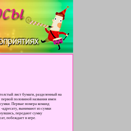
толстый лист бумаги, разделенный на
и с первой половиной названия имен
 сумки. Первые номера команд
 -адресату, вынимают из сумки
рнувшись, передают сумку
ат, побеждает в игре.