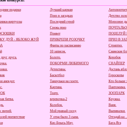
жие конкурсы:
одние подарки
Лучший карман
Автопортрет
а
Приз в загадках
Детство зол
ники-виртуозы
Последний герой
Морозное д
к
Срежь приз
ПОЧТАЛЬ
ОСЮШКИ
Привет
ПОЦЕЛУЙ
КУ ДУЙ - ЯБЛОКО ЖУЙ
ПРИКРЕПИ РОЗОЧКУ
ПРИЗ В ЗА
ВА
Фанты по расписанию
Стриптиз.
ай
10 записок.
Сиамские бл
 друг друга.
Болото.
Коробок
очка.
ПОКОРМИ ЛЮБИМОГО
СНАЙПЕР
онки.
Детективы.
Достань ябл
вик
Баскетбол
Гороскопы
и анекдот.
Танцульки на газете.
Кто больше з
с.
Картина.
Пантомима.
БОК
Театр.
ЗООПАРК
ая битва.
веревочка-2
Кружка.
дь.
Колобок.
Ваня.
 зверей.
Мой правый сосед
Выпивалки.
олей препятствие
У отца было 3 сына.
Отгадай-ка ..
ки
Кис-Брысь-Мяу.
Бага-Яга