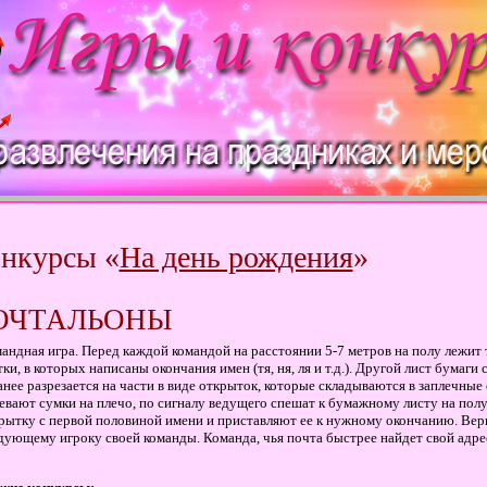
нкурсы «
На день рождения
»
ОЧТАЛЬОНЫ
андная игра. Перед каждой командой на расстоянии 5-7 метров на полу лежит 
тки, в которых написаны окончания имен (тя, ня, ля и т.д.). Другой лист бумаг
анее разрезается на части в виде открыток, которые складываются в заплечные
евают сумки на плечо, по сигналу ведущего спешат к бумажному листу на полу
рытку с первой половиной имени и приставляют ее к нужному окончанию. Ве
дующему игроку своей команды. Команда, чья почта быстрее найдет свой адрес