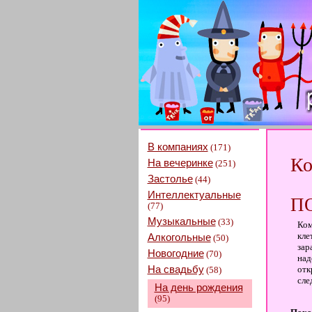
В компаниях
(171)
Ко
На вечеринке
(251)
Застолье
(44)
Интеллектуальные
П
(77)
Музыкальные
(33)
Ком
кле
Алкогольные
(50)
зар
Новогодние
(70)
над
На свадьбу
отк
(58)
сле
На день рождения
(95)