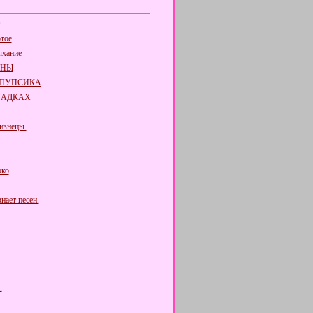
отое
ыхание
ОНЫ
 ПУПСИКА
ГАДКАХ
изнецы.
око
нает песен.
.