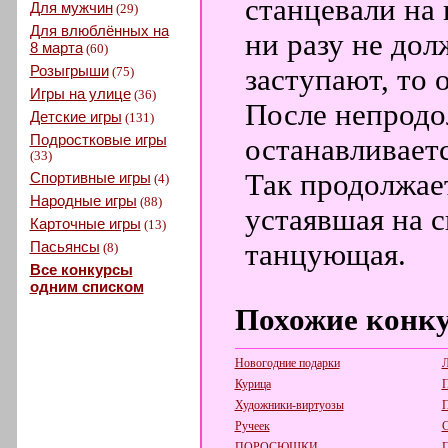
станцевали на 
Для мужчин
(29)
Для влюблённых на
ни разу не дол
8 марта
(60)
Розыгрыши
заступают, то
(75)
Игры на улице
(36)
После непродо
Детские игры
(131)
Подростковые игры
останавливаетс
(33)
Так продолжает
Спортивные игры
(4)
Народные игры
(88)
устаявшая на с
Карточные игры
(13)
Пасьянсы
танцующая.
(8)
Все конкурсы
одним списком
Похожие конк
Новогодние подарки
Л
Курица
П
Художники-виртуозы
П
Ручеек
С
ПОРОСЮШКИ
П