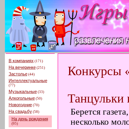
В компаниях
(171)
Конкурсы 
На вечеринке
(251)
Застолье
(44)
Интеллектуальные
(77)
Музыкальные
(33)
Танцульки н
Алкогольные
(50)
Новогодние
(70)
Берется газета
На свадьбу
(58)
На день рождения
несколько моло
(95)