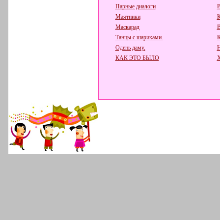
Парные диалоги
В
Маятники
К
Маскарад
В
Танцы с шариками.
К
Одень даму.
Н
КАК ЭТО БЫЛО
Х