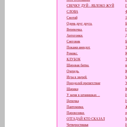
СВЕЧКУ ДУЙ - ЯБЛОКО ЖУЙ
СЛОВА
Ф
Смотай
1
Одень друг друга.
Б
Веревочка.
Автогонки.
Д
Снеговик
Б
Покажи анекдот.
Т
Ремикс.
К
КЛУБОК
Т
Шаровая битва.
в
Очередь.
К
Игра в зверей.
М
Преодолей препятствие
У
Шарики
К
У меня в штанишках ...
И
Цепочка
Н
Пантомима.
Паровозики.
п
ОТГАДАЙ КТО СКАЗАЛ
М
Четверостишья
И