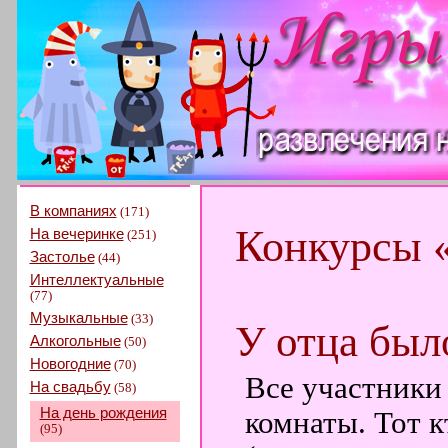
В компаниях
(171)
Конкурсы 
На вечеринке
(251)
Застолье
(44)
Интеллектуальные
(77)
Музыкальные
(33)
У отца был
Алкогольные
(50)
Новогодние
(70)
Все участники 
На свадьбу
(58)
На день рождения
комнаты. Тот к
(95)