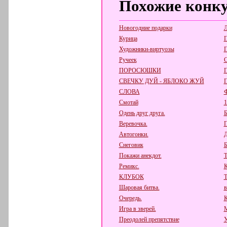
Похожие конк
Новогодние подарки
Л
Курица
П
Художники-виртуозы
П
Ручеек
С
ПОРОСЮШКИ
П
СВЕЧКУ ДУЙ - ЯБЛОКО ЖУЙ
СЛОВА
Ф
Смотай
1
Одень друг друга.
Б
Веревочка.
Автогонки.
Д
Снеговик
Б
Покажи анекдот.
Т
Ремикс.
К
КЛУБОК
Т
Шаровая битва.
в
Очередь.
К
Игра в зверей.
М
Преодолей препятствие
У