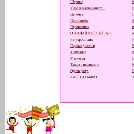
Шарики
К
У меня в штанишках ...
И
Цепочка
Н
Пантомима.
Паровозики.
п
ОТГАДАЙ КТО СКАЗАЛ
М
Четверостишья
И
Парные диалоги
В
Маятники
К
Маскарад
В
Танцы с шариками.
К
Одень даму.
Н
КАК ЭТО БЫЛО
Х