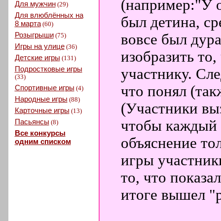
(например:"У 
Для мужчин
(29)
Для влюблённых на
был детина, ср
8 марта
(60)
Розыгрыши
вовсе был дура
(75)
Игры на улице
(36)
изобразить то
Детские игры
(131)
Подростковые игры
участнику. Сл
(33)
что понял (так
Спортивные игры
(4)
Народные игры
(88)
(Участники вы
Карточные игры
(13)
Пасьянсы
чтобы каждый 
(8)
Все конкурсы
объяснение то
одним списком
игры участник
то, что показа
итоге вышел "р