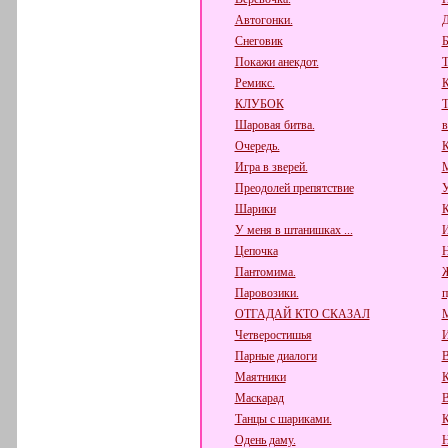
Автогонки.
Д
Снеговик
Б
Покажи анекдот.
Т
Ремикс.
К
КЛУБОК
Т
Шаровая битва.
в
Очередь.
К
Игра в зверей.
М
Преодолей препятствие
У
Шарики
К
У меня в штанишках ...
И
Цепочка
Н
Пантомима.
Паровозики.
п
ОТГАДАЙ КТО СКАЗАЛ
М
Четверостишья
И
Парные диалоги
В
Маятники
К
Маскарад
В
Танцы с шариками.
К
Одень даму.
Н