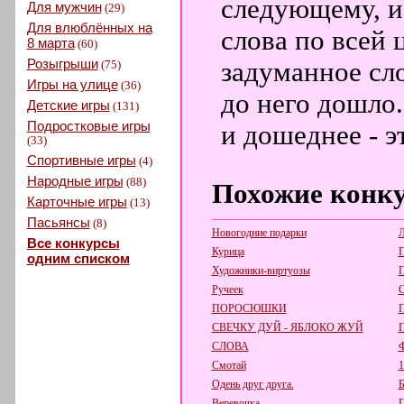
следующему, и
Для мужчин
(29)
Для влюблённых на
слова по всей
8 марта
(60)
Розыгрыши
задуманное сло
(75)
Игры на улице
(36)
до него дошло.
Детские игры
(131)
Подростковые игры
и дошеднее - 
(33)
Спортивные игры
(4)
Народные игры
(88)
Похожие конк
Карточные игры
(13)
Пасьянсы
(8)
Новогодние подарки
Л
Все конкурсы
Курица
П
одним списком
Художники-виртуозы
П
Ручеек
С
ПОРОСЮШКИ
П
СВЕЧКУ ДУЙ - ЯБЛОКО ЖУЙ
СЛОВА
Ф
Смотай
1
Одень друг друга.
Б
Веревочка.