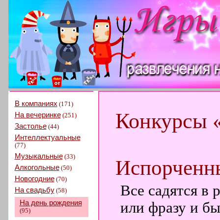
В компаниях
(171)
Конкурсы 
На вечеринке
(251)
Застолье
(44)
Интеллектуальные
(77)
Музыкальные
(33)
Испорченн
Алкогольные
(50)
Новогодние
(70)
Все садятся в 
На свадьбу
(58)
На день рождения
или фразу и б
(95)