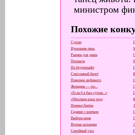
министром фин
Похожие конк
Султан
П
Идеальная пара.
М
Рыцарь для дамы
П
Пропасть
М
На брудершафт
Г
Счастливый билет
К
Покорми любимого
Ц
Женщина — это...
П
«Если б я был султан...»
П
«Миллион алых роз»
К
Нежное бритье
З
Гадание с платком
С
Выбери меня
П
Вторая половина
Л
Семейный узел
П