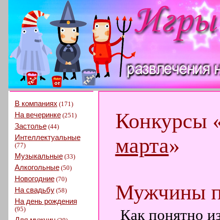
В компаниях
(171)
Конкурсы 
На вечеринке
(251)
Застолье
(44)
Интеллектуальные
марта
»
(77)
Музыкальные
(33)
Алкогольные
(50)
Новогодние
(70)
Мужчины п
На свадьбу
(58)
На день рождения
(95)
Как понятно из
Для мужчин