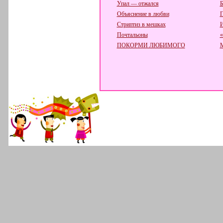
Упал — отжался
Б
Объяснение в любви
П
Стриптиз в мешках
И
Почтальоны
«
ПОКОРМИ ЛЮБИМОГО