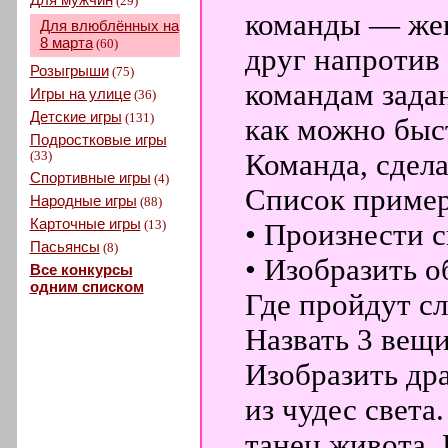
(29)
команды — жен
Для влюблённых на
8 марта
(60)
друг напротив
Розыгрыши
(75)
командам задан
Игры на улице
(36)
Детские игры
(131)
как можно быс
Подростковые игры
(33)
Команда, сдела
Спортивные игры
(4)
Список пример
Народные игры
(88)
Карточные игры
(13)
• Произнести с
Пасьянсы
(8)
• Изобразить о
Все конкурсы
одним списком
Где пройдут с
Назвать 3 вещи
Изобразить дра
из чудес света
танец живота. 