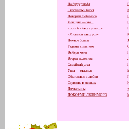
На брудершафт
Г
Счастливый билет
К
Покорми любимого
Ц
Женщина — это...
П
«Если б я был султан...»
П
«Миллион алых роз»
К
Нежное бритье
З
Гадание с платком
С
Выбери меня
П
Вторая половина
Л
Семейный узел
П
Упал — отжался
Б
Объяснение в любви
П
Стриптиз в мешках
И
Почтальоны
«
ПОКОРМИ ЛЮБИМОГО