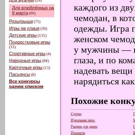
(29)
каждого из дв
Для влюблённых на
8 марта
(60)
чемодан, в ко
Розыгрыши
(75)
одежды. Игра п
Игры на улице
(36)
Детские игры
(131)
женском чемод
Подростковые игры
(33)
у мужчины — и
Спортивные игры
(4)
глаза, и по ко
Народные игры
(88)
Карточные игры
(13)
надевать вещи 
Пасьянсы
(8)
нарядиться ка
Все конкурсы
одним списком
Похожие конк
Султан
П
Идеальная пара.
М
Рыцарь для дамы
П
Пропасть
М