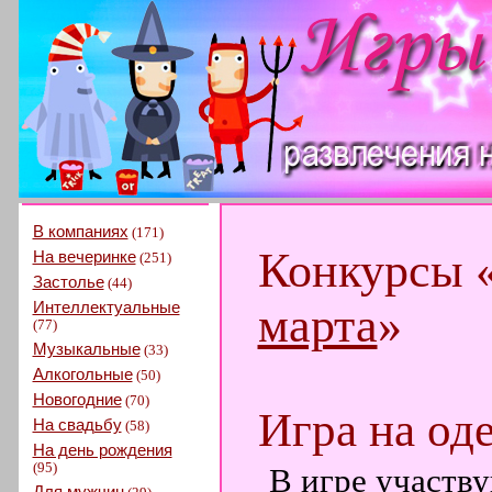
В компаниях
(171)
Конкурсы 
На вечеринке
(251)
Застолье
(44)
Интеллектуальные
марта
»
(77)
Музыкальные
(33)
Алкогольные
(50)
Новогодние
(70)
Игра на од
На свадьбу
(58)
На день рождения
(95)
В игре участв
Для мужчин