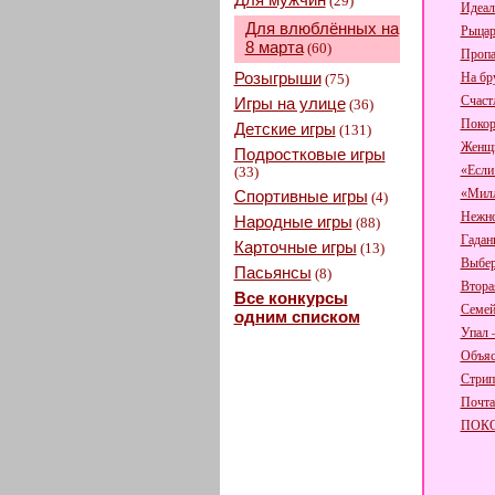
(29)
Идеал
Для влюблённых на
Рыцар
8 марта
(60)
Пропа
Розыгрыши
На бр
(75)
Счаст
Игры на улице
(36)
Поко
Детские игры
(131)
Женщи
Подростковые игры
«Если 
(33)
«Милл
Спортивные игры
(4)
Нежно
Народные игры
(88)
Гадан
Карточные игры
(13)
Выбер
Пасьянсы
(8)
Втора
Все конкурсы
Семей
одним списком
Упал 
Объяс
Стрип
Почта
ПОК