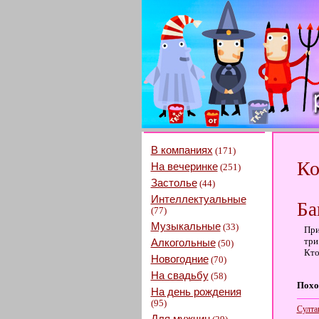
В компаниях
(171)
Ко
На вечеринке
(251)
Застолье
(44)
Интеллектуальные
Ба
(77)
Музыкальные
(33)
При
три
Алкогольные
(50)
Кто
Новогодние
(70)
На свадьбу
(58)
Похо
На день рождения
(95)
Султа
Для мужчин