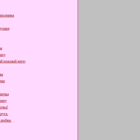
ыполнима
лушки
цы
паху
й красный мяч»
цы
чко
анечка
пару
очка!
руга.
 любви.