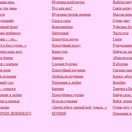
ьная пара.
Мужчина моей мечты
Выбери пару
ь для дамы
Пух или мех?
Снять мерку
сть
Мужчины против женщин
Миссия нев
удершафт
Глаза в глаза
Одень даму
ливый билет
Комплименты
Туфелька Зо
рми любимого
Цветочный
Части тела
на — это...
Поцелуй вслепую
Гарем
б я был султан...»
Поцелуйный поход
Рукодельни
ион алых роз»
Камасутра
Найди по за
е бритье
Заначка
«Наш веселы
ие с платком
Сладкие булочки
В яблочко
и меня
Поцелуйный поединок
Грязные тан
я половина
Любовь по крупицам
Катись, ябло
ный узел
Признание в любви
Коробки
— отжался
Бантики
Танечка и В
нение в любви
Поцелуйчики султана
Найди свою 
тиз в мешках
Игра на одевание
Вейся, верев
льоны
«Зачем тебя я, милый мой, узнала...»
Одень друг д
ОРМИ ЛЮБИМОГО
МУМИЯ
Признание в