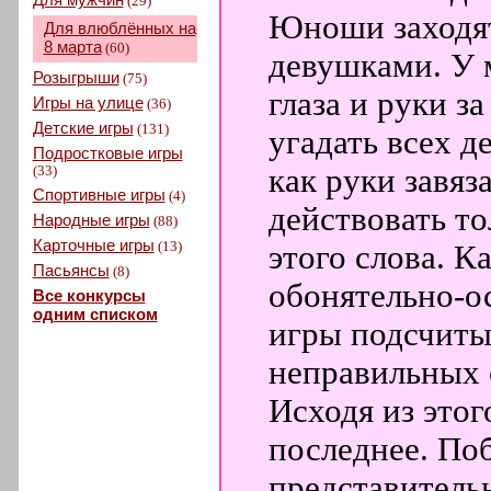
(29)
Юноши заходят
Для влюблённых на
8 марта
(60)
девушками. У 
Розыгрыши
(75)
глаза и руки з
Игры на улице
(36)
Детские игры
(131)
угадать всех д
Подростковые игры
(33)
как руки завяз
Спортивные игры
(4)
действовать т
Народные игры
(88)
Карточные игры
(13)
этого слова. К
Пасьянсы
(8)
обонятельно-о
Все конкурсы
одним списком
игры подсчиты
неправильных 
Исходя из этог
последнее. По
представитель