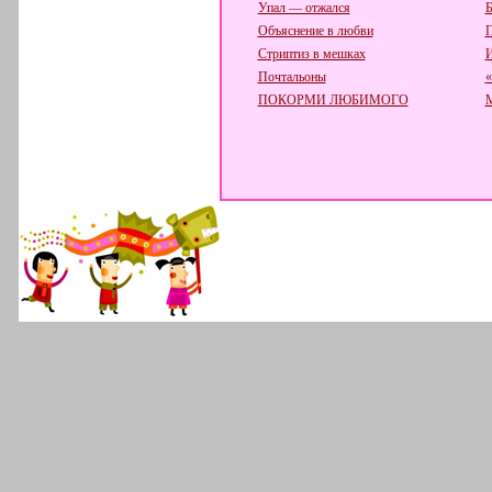
Упал — отжался
Б
Объяснение в любви
П
Стриптиз в мешках
И
Почтальоны
«
ПОКОРМИ ЛЮБИМОГО