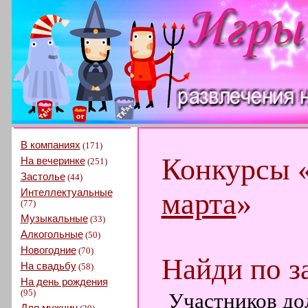
В компаниях
(171)
Конкурсы 
На вечеринке
(251)
Застолье
(44)
Интеллектуальные
марта
»
(77)
Музыкальные
(33)
Алкогольные
(50)
Новогодние
(70)
Найди по з
На свадьбу
(58)
На день рождения
(95)
Участников до
Для мужчин