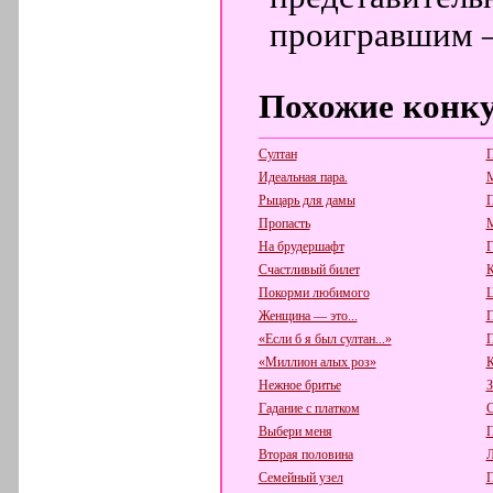
проигравшим 
Похожие конк
Султан
П
Идеальная пара.
М
Рыцарь для дамы
П
Пропасть
М
На брудершафт
Г
Счастливый билет
К
Покорми любимого
Ц
Женщина — это...
П
«Если б я был султан...»
П
«Миллион алых роз»
К
Нежное бритье
З
Гадание с платком
С
Выбери меня
П
Вторая половина
Л
Семейный узел
П