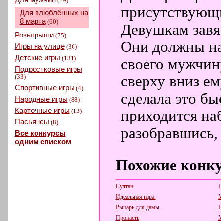
(29)
присутствующи
Для влюблённых на
8 марта
(60)
Девушкам завя
Розыгрыши
(75)
Они должны на
Игры на улице
(36)
Детские игры
(131)
своего мужчин
Подростковые игры
(33)
сверху вниз ем
Спортивные игры
(4)
сделала это бы
Народные игры
(88)
Карточные игры
(13)
приходится наб
Пасьянсы
(8)
разобравшись,
Все конкурсы
одним списком
Похожие конк
Султан
П
Идеальная пара.
М
Рыцарь для дамы
П
Пропасть
М