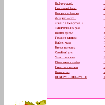
На брудершафт
Г
Счастливый билет
К
Покорми любимого
Ц
Женщина — это...
П
«Если б я был султан...»
П
«Миллион алых роз»
К
Нежное бритье
З
Гадание с платком
С
Выбери меня
П
Вторая половина
Л
Семейный узел
П
Упал — отжался
Б
Объяснение в любви
П
Стриптиз в мешках
И
Почтальоны
«
ПОКОРМИ ЛЮБИМОГО