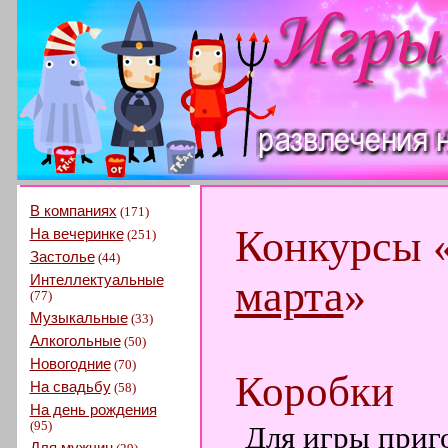
В компаниях
(171)
Конкурсы 
На вечеринке
(251)
Застолье
(44)
Интеллектуальные
марта
»
(77)
Музыкальные
(33)
Алкогольные
(50)
Новогодние
(70)
Коробки
На свадьбу
(58)
На день рождения
(95)
Для игры приго
Для мужчин