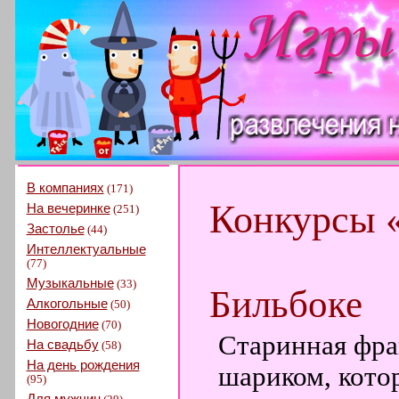
В компаниях
(171)
Конкурсы 
На вечеринке
(251)
Застолье
(44)
Интеллектуальные
(77)
Музыкальные
(33)
Бильбоке
Алкогольные
(50)
Новогодние
(70)
Старинная фра
На свадьбу
(58)
На день рождения
шариком, кото
(95)
Для мужчин