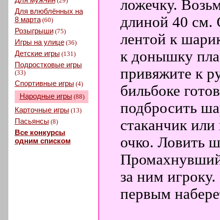
(29)
ложечку. Возь
Для влюблённых на
длиной 40 см.
8 марта
(60)
Розыгрыши
(75)
лентой к шарик
Игры на улице
(36)
к донышку пла
Детские игры
(131)
Подростковые игры
привяжите к р
(33)
Спортивные игры
(4)
бильбоке готов
Народные игры
(88)
подбросить шар
Карточные игры
(13)
Пасьянсы
стаканчик или 
(8)
Все конкурсы
очко. Ловить ш
одним списком
Промахнувший
за ним игроку.
первым набере