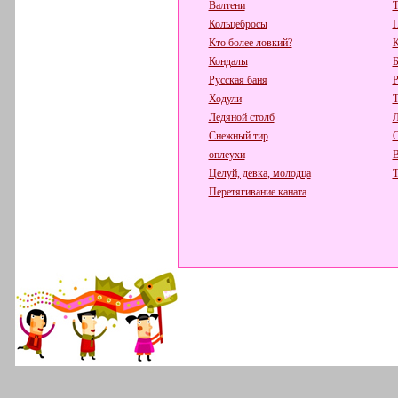
Валтени
Т
Кольцебросы
П
Кто более ловкий?
К
Кондалы
Русская баня
Р
Ходули
Т
Ледяной столб
Л
Снежный тир
С
оплеухи
В
Целуй, девка, молодца
Т
Перетягивание каната