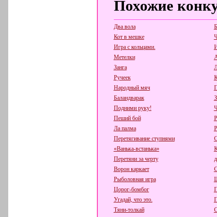
Похожие конк
Два вола
Б
Кот в мешке
Ч
Игра с кольцами.
И
Метелки
А
Занга
Л
Ручеек
К
Народный мяч
П
Баландварак
З
Подними руку!
Ч
Пеший бой
Р
Ла палма
Р
Перетягивание ступнями
С
«Ванька-встанька»
К
Перетяни за черту
д
Ворон каркает
С
Рыболовная игра
Ш
Цорог-бомбог
П
Угадай, что это.
П
Тяни-толкай
С