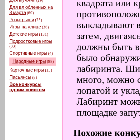
(29)
квадрата или к
Для влюблённых на
противоположн
8 марта
(60)
Розыгрыши
(75)
выкладывают в
Игры на улице
(36)
затем, двигаяс
Детские игры
(131)
Подростковые игры
должны быть в
(33)
Спортивные игры
(4)
было обнаружит
Народные игры
(88)
лабиринта. Шир
Карточные игры
(13)
Пасьянсы
много, можно 
(8)
Все конкурсы
лопатой и укла
одним списком
Лабиринт можно
площадке запу
Похожие конк