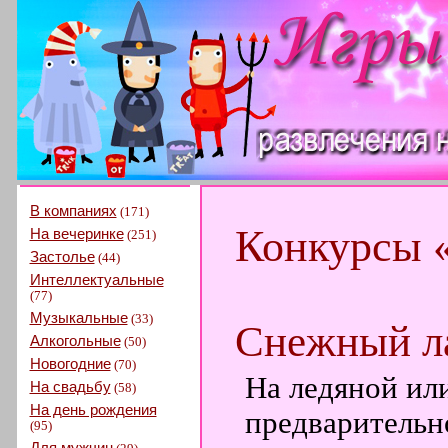
В компаниях
(171)
Конкурсы 
На вечеринке
(251)
Застолье
(44)
Интеллектуальные
(77)
Музыкальные
(33)
Снежный л
Алкогольные
(50)
Новогодние
(70)
На ледяной ил
На свадьбу
(58)
На день рождения
предварительн
(95)
Для мужчин