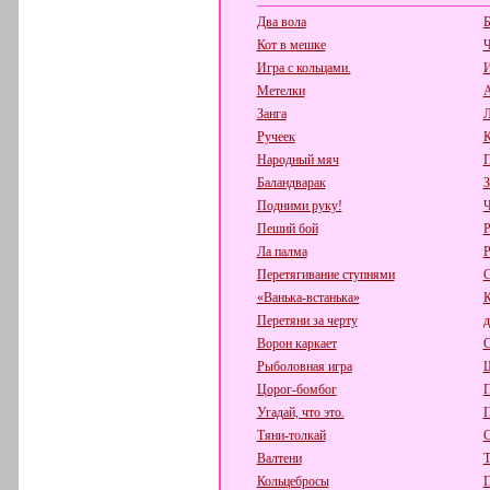
Два вола
Б
Кот в мешке
Ч
Игра с кольцами.
И
Метелки
А
Занга
Л
Ручеек
К
Народный мяч
П
Баландварак
З
Подними руку!
Ч
Пеший бой
Р
Ла палма
Р
Перетягивание ступнями
С
«Ванька-встанька»
К
Перетяни за черту
д
Ворон каркает
С
Рыболовная игра
Ш
Цорог-бомбог
П
Угадай, что это.
П
Тяни-толкай
С
Валтени
Т
Кольцебросы
П