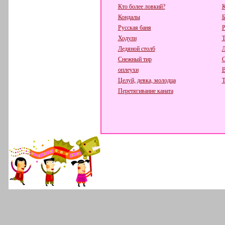
Кто более ловкий?
К
Кондалы
Русская баня
Р
Ходули
Т
Ледяной столб
Л
Снежный тир
С
оплеухи
В
Целуй, девка, молодца
Т
Перетягивание каната