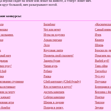
да игроки сидят на земле или лежат на животе, а «тигр» ловит мяч.
и круг большой, мяч разыгрывают ногой.
жие конкурсы:
ола
Бильбоке
«Космически
 мешке
Чет или нечет
Самый вним
с кольцами.
Игры на ходулях
Ичек
ки
Аркан-таргыш
Квинта
Лело
Шпень
к
Круговая лапта
Броски по д
ный мяч
Проверь свой глазомер!
Прыгаем на 
дварак
Защита булав
Выбей куб!
ми руку!
Чапан-куль
Таяк-ойна
 бой
Ребанэ
Тигробол
лма
Рипка
Чут-чут
ягивание ступнями
Сбей картошку (Сбей бульбу)
Петушки
ка-встанька»
Кто останется в круге?
Борющаяся 
яни за черту
достать камешек
Корзина с ф
 каркает
Собери камешки
Прятки
овная игра
Шарик в ладони
Чиплон
-бомбог
Попади в репку.
Зиуара