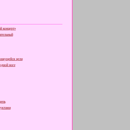
й концерт»
ательный
вижущейся цели
одной ноге
цепь
руктами