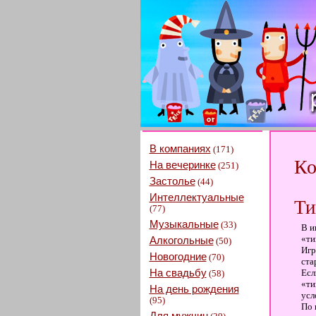
В компаниях
(171)
Ко
На вечеринке
(251)
Застолье
(44)
Интеллектуальные
Ти
(77)
Музыкальные
(33)
В и
«ти
Алкогольные
(50)
Игр
Новогодние
(70)
ста
На свадьбу
Есл
(58)
«ти
На день рождения
усл
(95)
По 
Для мужчин