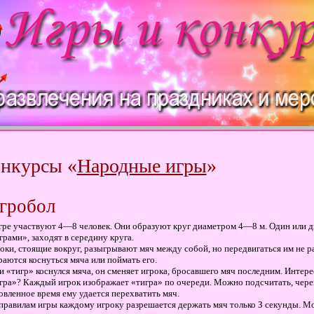
нкурсы «
Народные игры
»
гробол
гре участвуют 4—8 человек. Они образуют круг диаметром 4—8 м. Один или д
грами», заходят в середину круга.
оки, стоящие вокруг, разыгрывают мяч между собой, но передвигаться им не р
раются коснуться мяча или поймать его.
и «тигр» коснулся мяча, он сменяет игрока, бросавшего мяч последним. Интере
гра»? Каждый игрок изображает «тигра» по очереди. Можно подсчитать, через 
овленное время ему удается перехватить мяч.
правилам игры каждому игроку разрешается держать мяч только З секунды. Мо