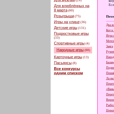
(29)
ког
Есл
Для влюблённых на
8 марта
(60)
Розыгрыши
(75)
Похо
Игры на улице
(36)
Два в
Детские игры
(131)
Кот в
Подростковые игры
Игра 
(33)
Метел
Спортивные игры
(4)
Занга
Народные игры
(88)
Ручее
Карточные игры
(13)
Народ
Пасьянсы
Балан
(8)
Подни
Все конкурсы
одним списком
Пеший
Ла па
Перет
«Вань
Перет
Ворон
Рыбол
Цорог