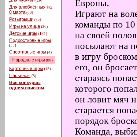
(29)
Европы.
Для влюблённых на
Играют на вол
8 марта
(60)
Розыгрыши
(75)
команды по 10 
Игры на улице
(36)
на своей поло
Детские игры
(131)
Подростковые игры
посылают на п
(33)
Спортивные игры
(4)
в игру броском
Народные игры
(88)
его, он бросае
Карточные игры
(13)
Пасьянсы
стараясь попас
(8)
Все конкурсы
которого попа
одним списком
он ловит мяч н
старается попа
порядок броск
Команда, выби