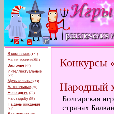
В компаниях
(171)
Конкурсы 
На вечеринке
(251)
Застолье
(44)
Интеллектуальные
(77)
Музыкальные
(33)
Народный 
Алкогольные
(50)
Новогодние
(70)
Болгарская игр
На свадьбу
(58)
На день рождения
странах Балка
(95)
Для мужчин