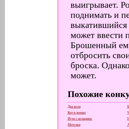
выигрывает. Р
поднимать и пе
выкатившийся 
может ввести 
Брошенный ему
отбросить сво
броска. Однако
может.
Похожие конк
Два вола
Б
Кот в мешке
Ч
Игра с кольцами.
И
Метелки
А