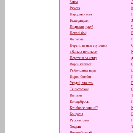
Занга
Л
Ручеек
К
Народный мяч
П
Баландварак
З
Подними руку!
Ч
Пеший бой
Р
Ла палма
Р
Перетягивание ступнями
С
«Ванька-встанька»
К
Перетяни за черту
д
Ворон каркает
С
Рыболовная игра
Ш
Цорог-бомбог
П
Угадай, что это.
П
Тяни-толкай
С
Валтени
Т
Кольцебросы
П
Кто более ловкий?
К
Кондалы
Русская баня
Р
Ходули
Т
Ледяной столб
Л