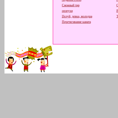
Снежный тир
С
оплеухи
В
Целуй, девка, молодца
Т
Перетягивание каната