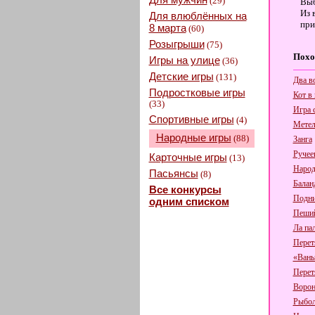
(29)
Выб
Из 
Для влюблённых на
при
8 марта
(60)
Розыгрыши
(75)
Похо
Игры на улице
(36)
Детские игры
(131)
Два в
Подростковые игры
Кот в
(33)
Игра 
Спортивные игры
(4)
Метел
Народные игры
(88)
Занга
Ручее
Карточные игры
(13)
Народ
Пасьянсы
(8)
Балан
Все конкурсы
Подни
одним списком
Пеший
Ла па
Перет
«Вань
Перет
Ворон
Рыбол