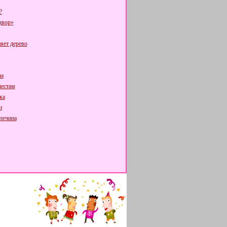
?
двор»
яет дерево
ла
шестам
ка
и
лечина