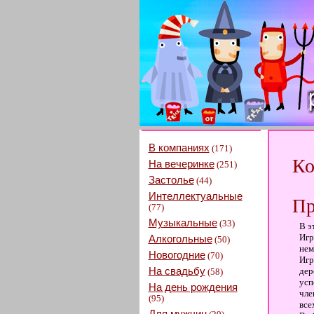
В компаниях
(171)
Ко
На вечеринке
(251)
Застолье
(44)
Интеллектуальные
Пр
(77)
Музыкальные
(33)
В э
Игр
Алкогольные
(50)
нем
Новогодние
(70)
Игр
На свадьбу
дер
(58)
усп
На день рождения
чле
(95)
все
Для мужчин