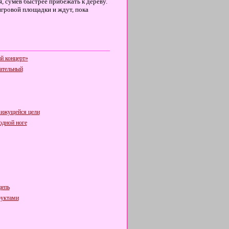
, сумев быстрее прибежать к дереву.
игровой площадки и ждут, пока
й концерт»
ательный
вижущейся цели
одной ноге
цепь
руктами