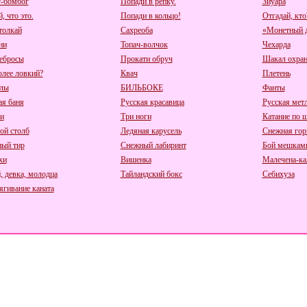
-бомбог
Попади в репку.
Зиуара
, что это.
Попади в кольцо!
Отгадай, кто
толкай
Сахреоба
«Монетный 
ни
Топач-волчок
Чехарда
ебросы
Прокати обруч
Шакал охран
олее ловкий?
Квач
Плетень
лы
БИЛЬБОКЕ
Фанты
ая баня
Русская красавица
Русская мет
и
Три ноги
Катание по 
ой столб
Ледяная карусель
Снежная гор
ый тир
Снежный лабиринт
Бой мешкам
хи
Вишенка
Малечена-ка
, девка, молодца
Тайландский бокс
Себихуза
ягивание каната