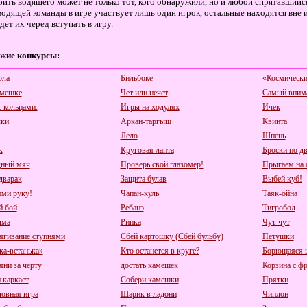
ить водящего может не только тот, кого обнаружили, но и любой спрятавшийся
водящей команды в игре участвует лишь один игрок, остальные находятся вне 
дет их черед вступать в игру.
жие конкурсы:
ола
Бильбоке
«Космически
 мешке
Чет или нечет
Самый вним
с кольцами.
Игры на ходулях
Ичек
ки
Аркан-таргыш
Квинта
Лело
Шпень
к
Круговая лапта
Броски по д
ный мяч
Проверь свой глазомер!
Прыгаем на 
дварак
Защита булав
Выбей куб!
ми руку!
Чапан-куль
Таяк-ойна
 бой
Ребанэ
Тигробол
лма
Рипка
Чут-чут
ягивание ступнями
Сбей картошку (Сбей бульбу)
Петушки
ка-встанька»
Кто останется в круге?
Борющаяся 
яни за черту
достать камешек
Корзина с ф
 каркает
Собери камешки
Прятки
овная игра
Шарик в ладони
Чиплон