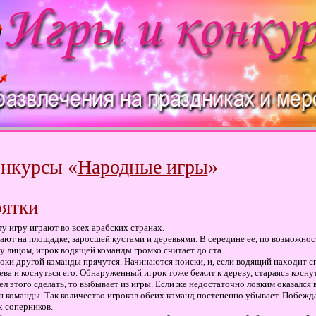
нкурсы «
Народные игры
»
ятки
ту игру играют во всех арабских странах.
ают на площадке, заросшей кустами и деревьями. В середине ее, по возможнос
у лицом, игрок водящей команды громко считает до ста.
оки другой команды прячутся. Начинаются поиски, и, если водящий находит с
ева и коснуться его. Обнаруженный игрок тоже бежит к дереву, стараясь косну
ел этого сделать, то выбывает из игры. Если же недостаточно ловким оказался
н команды. Так количество игроков обеих команд постепенно убывает. Побежда
х соперников.