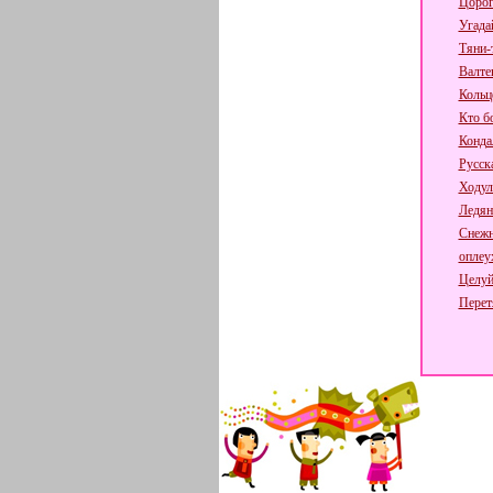
Цорог
Угадай
Тяни-
Валте
Кольц
Кто б
Конда
Русск
Ходул
Ледян
Снежн
оплеу
Целуй
Перет