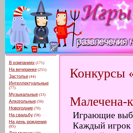
В компаниях
(171)
Конкурсы 
На вечеринке
(251)
Застолье
(44)
Интеллектуальные
(77)
Музыкальные
(33)
Малечена-к
Алкогольные
(50)
Новогодние
(70)
Играющие выб
На свадьбу
(58)
На день рождения
Каждый игрок 
(95)
Для мужчин