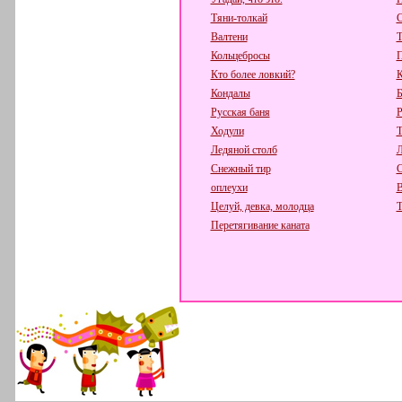
Тяни-толкай
С
Валтени
Т
Кольцебросы
П
Кто более ловкий?
К
Кондалы
Русская баня
Р
Ходули
Т
Ледяной столб
Л
Снежный тир
С
оплеухи
В
Целуй, девка, молодца
Т
Перетягивание каната