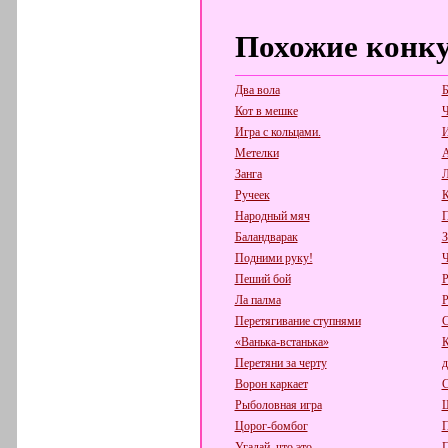
Похожие конк
Два вола
Б
Кот в мешке
Ч
Игра с кольцами.
И
Метелки
А
Занга
Л
Ручеек
К
Народный мяч
П
Баландварак
З
Подними руку!
Ч
Пеший бой
Р
Ла палма
Р
Перетягивание ступнями
С
«Ванька-встанька»
К
Перетяни за черту
д
Ворон каркает
С
Рыболовная игра
Ш
Цорог-бомбог
П
Угадай, что это.
П