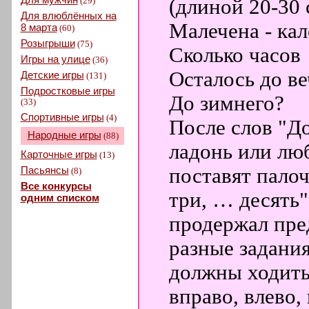
(29)
(длиной 20-30 
Для влюблённых на
Малечена - кал
8 марта
(60)
Розыгрыши
(75)
Сколько часов
Игры на улице
(36)
Осталось до ве
Детские игры
(131)
Подростковые игры
До зимнего?
(33)
Спортивные игры
(4)
После слов "До
Народные игры
(88)
ладонь или люб
Карточные игры
(13)
Пасьянсы
поставят палоч
(8)
Все конкурсы
три, … десять"
одним списком
продержал пре
разные задания
должны ходить
вправо, влево,