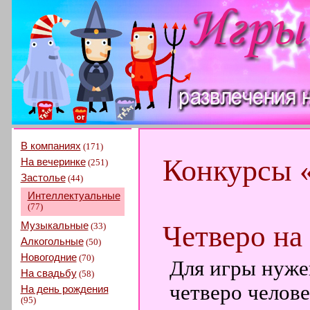
В компаниях
(171)
Конкурсы 
На вечеринке
(251)
Застолье
(44)
Интеллектуальные
(77)
Музыкальные
Четверо на
(33)
Алкогольные
(50)
Новогодние
(70)
Для игры нужен
На свадьбу
(58)
четверо челове
На день рождения
(95)