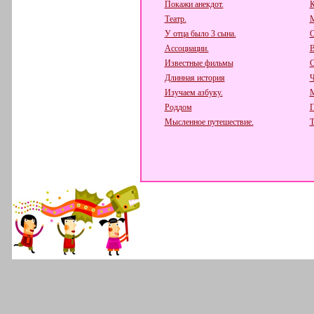
Покажи анекдот.
К
Театр.
М
У отца было 3 сына.
О
Ассоциации.
В
Известные фильмы
С
Длинная история
Ч
Изучаем азбуку.
Роддом
П
Мысленное путешествие.
Т