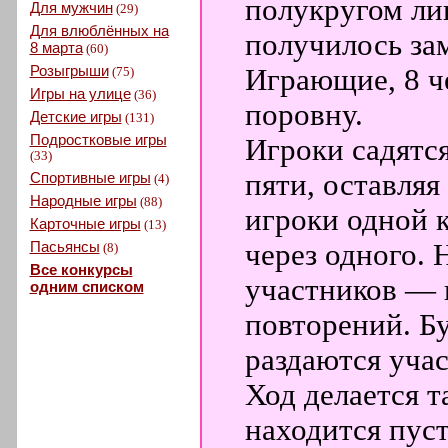
полукругом ли
Для мужчин
(29)
Для влюблённых на
получилось зам
8 марта
(60)
Розыгрыши
Играющие, 8 че
(75)
Игры на улице
(36)
поровну.
Детские игры
(131)
Подростковые игры
Игроки садятся
(33)
пяти, оставля
Спортивные игры
(4)
Народные игры
(88)
игроки одной 
Карточные игры
(13)
Пасьянсы
через одного.
(8)
Все конкурсы
участников — 
одним списком
повторений. Б
раздаются уча
Ход делается та
находится пуст