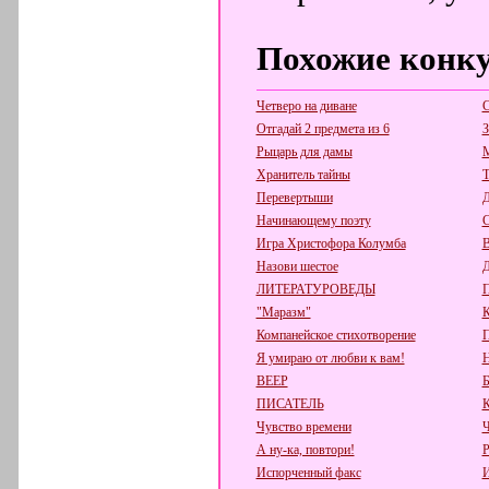
Похожие конк
Четверо на диване
С
Отгадай 2 предмета из 6
З
Рыцарь для дамы
Хранитель тайны
Т
Перевертыши
Д
Начинающему поэту
С
Игра Христофора Колумба
В
Назови шестое
Д
ЛИТЕРАТУРОВЕДЫ
П
"Маразм"
К
Компанейское стихотворение
Я умираю от любви к вам!
ВЕЕР
ПИСАТЕЛЬ
К
Чувство времени
Ч
А ну-ка, повтори!
Испорченный факс
И