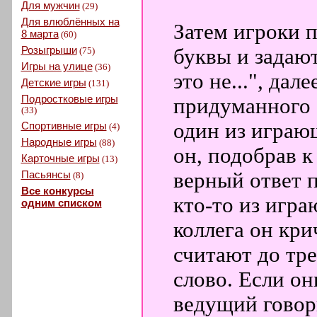
Для мужчин
(29)
Для влюблённых на
Затем игроки 
8 марта
(60)
Розыгрыши
буквы и задаю
(75)
Игры на улице
(36)
это не...", дал
Детские игры
(131)
Подростковые игры
придуманного 
(33)
один из играю
Спортивные игры
(4)
Народные игры
(88)
он, подобрав 
Карточные игры
(13)
Пасьянсы
верный ответ п
(8)
Все конкурсы
кто-то из игр
одним списком
коллега он кри
считают до тр
слово. Если он
ведущий говори