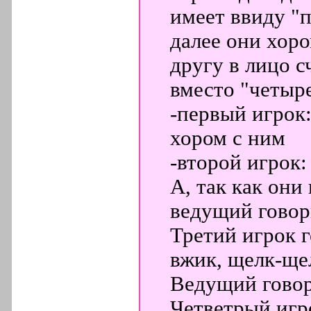
имеет ввиду "п
далее они хоро
другу в лицо сч
вместо "четыр
-первый игрок:
хором с ним
-второй игрок:
А, так как они
ведущий говори
Третий игрок г
вжик, щелк-ще
Ведущий говори
Четветрый игро