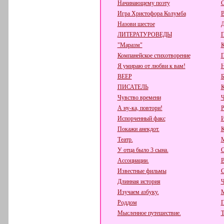
Начинающему поэту
С
Игра Христофора Колумба
В
Назови шестое
Д
ЛИТЕРАТУРОВЕДЫ
П
"Маразм"
К
Компанейское стихотворение
Я умираю от любви к вам!
ВЕЕР
ПИСАТЕЛЬ
К
Чувство времени
Ч
А ну-ка, повтори!
Испорченный факс
И
Покажи анекдот.
К
Театр.
М
У отца было 3 сына.
О
Ассоциации.
В
Известные фильмы
С
Длинная история
Ч
Изучаем азбуку.
Роддом
П
Мысленное путешествие.
Т