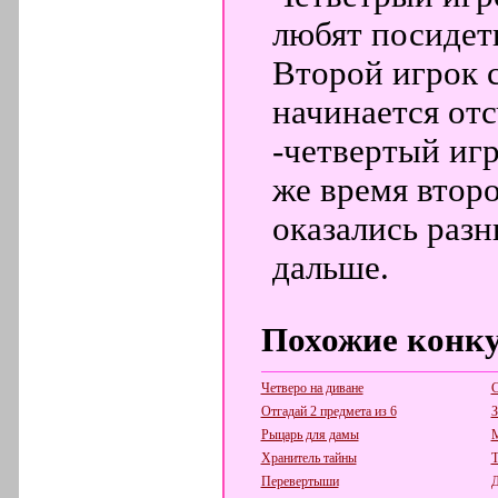
любят посидет
Второй игрок с
начинается отс
-четвертый игр
же время второ
оказались разн
дальше.
Похожие конк
Четверо на диване
С
Отгадай 2 предмета из 6
З
Рыцарь для дамы
Хранитель тайны
Т
Перевертыши
Д