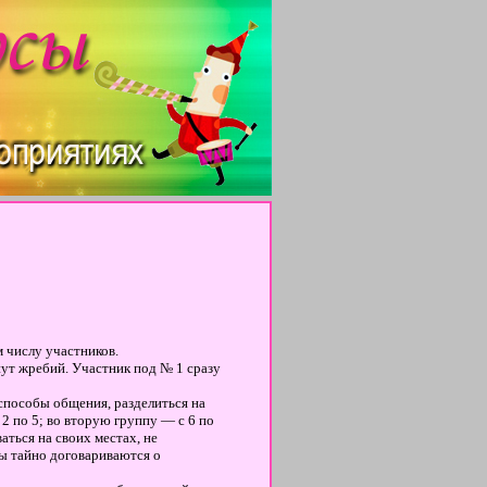
 числу участников.
ут жребий. Участник под № 1 сразу
 способы общения, разделиться на
 по 5; во вторую группу — с 6 по
аться на своих местах, не
ы тайно договариваются о