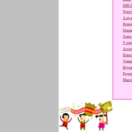
ПИСА
Чувст
А ну-
Испор
Покаж
Театр.
У отц
Ассоц
Извес
Длинн
Изуча
Родд
Мысле