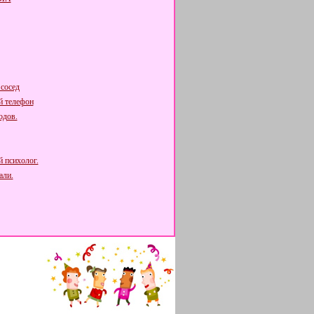
сосед
 телефон
одов.
 психолог.
али.