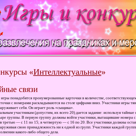
нкурсы «
Интеллектуальные
»
йные связи
 игры понадобятся пронумерованные карточки в количестве, соответствующем
точки с номерами раскладываются на столе цифрами вниз. Участники игры тян
аруживает себя. Он играет роль «сыщика».
альным участникам (допустим, их всего 20) дается задание: используя тайные
ыре группы. В первую группу должны войти участники, вытащившие номера с 2
 в третью — с 11 по 15; в четвертую — с 16 по 20. Все участники должны остав
аруживая свою принадлежность ни к одной из групп. Участники каждой групп
олнении какого-либо общего дела.