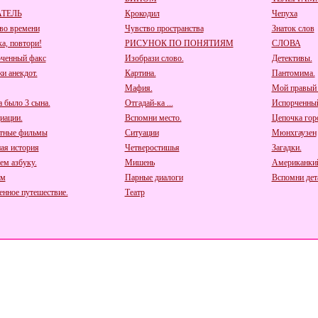
ТЕЛЬ
Крокодил
Чепуха
во времени
Чувство пространства
Знаток слов
ка, повтори!
РИСУНОК ПО ПОНЯТИЯМ
СЛОВА
ченный факс
Изобрази слово.
Детективы.
и анекдот.
Картина.
Пантомима.
Мафия.
Мой правый 
а было 3 сына.
Отгадай-ка ...
Испорченный
иации.
Вспомни место.
Цепочка гор
тные фильмы
Ситуации
Мюнхгаузен
ая история
Четверостишья
Загадки.
ем азбуку.
Мишень
Американкий
ом
Парные диалоги
Вспомни дет
нное путешествие.
Театр