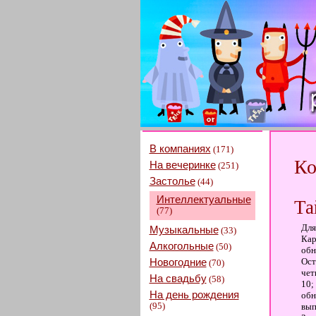
В компаниях
(171)
Ко
На вечеринке
(251)
Застолье
(44)
Интеллектуальные
Та
(77)
Для
Музыкальные
(33)
Кар
Алкогольные
(50)
обн
Новогодние
Ост
(70)
чет
На свадьбу
(58)
10;
На день рождения
обн
(95)
вып