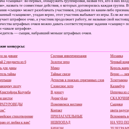
ача «сыщика»: во-первых, обнаружить группировки, назвав тех, кто в них вход
зи», назвать те совместные действия, о которых договорилась каждая группа. 
ания «сыщик» может разоблачать участников, угадывая по каким-либо признака
ванный «сыщиком», угадан верно, этот участник выбывает из игры. Если же н
учает штрафное очко, а участник продолжает работу, не называя свой настоящ
ичества штрафных очков можно давать соответствующие задания «сыщику» по
и «шкале штрафов».
едитель — сыщик, набравший меньше штрафных очков.
жие конкурсы:
ро на диване
Срочная инвентаризация
Мозаика
ай 2 предмета из 6
Золотое перо
Черный ящи
ь для дамы
Мимо
Король жанр
тель тайны
Тайные связи
Верно — нев
вертыши
Детектив в поисках спрятанных слов
Телеграмма
ающему поэту
Словесное лото
Каламбур
Христофора Колумба
В дорогу
Цепочка из 
и шестое
Дорисуй-ка
СКАЗОЧН
РАТУРОВЕДЫ
Поменяемся местами
Сыщики
зм"
Контакт
цвета радуги
нейское стихотворение
ПРИЛАГАТЕЛЬНЫЕ
Вспомнить в
раю от любви к вам!
НЕВПОПАД
НА ЧТО П
БИНОМ
ТЕЛЕГРАМ