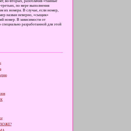
ит, во-вторых, разоблачив «тайные
В-третьих, по мере выполнения
м их номера. В случае, если номер,
омер назван неверно, «сыщик»
ий номер. В зависимости от
 специально разработанной для этой
к
а
ерно
слов
ИК
се
ОХОЖЕ?
МА