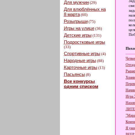
Зад
Для мужчин
(29)
свя
Для влюблённых на
зад
8 марта
(60)
наз
пол
Розыгрыши
(75)
кол
Игры на улице
(36)
цел
Поб
Детские игры
(131)
Подростковые игры
(33)
Похо
Спортивные игры
(4)
Четве
Народные игры
(88)
Отгад
Карточные игры
(13)
Рыцар
Пасьянсы
(8)
Храни
Все конкурсы
Пере
одним списком
Начин
Игра 
Назов
ЛИТЕ
"Мара
Компа
Я уми
ВЕЕР