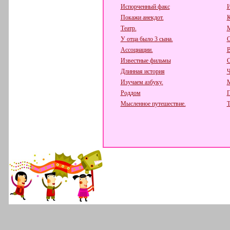
Испорченный факс
И
Покажи анекдот.
К
Театр.
М
У отца было 3 сына.
О
Ассоциации.
В
Известные фильмы
С
Длинная история
Ч
Изучаем азбуку.
Роддом
П
Мысленное путешествие.
Т