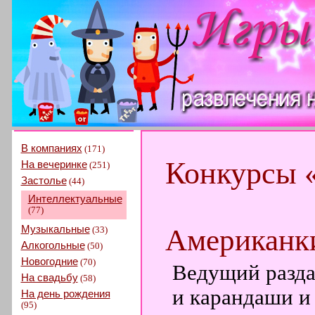
В компаниях
(171)
Конкурсы 
На вечеринке
(251)
Застолье
(44)
Интеллектуальные
(77)
Музыкальные
Американки
(33)
Алкогольные
(50)
Новогодние
(70)
Ведущий разда
На свадьбу
(58)
и карандаши и 
На день рождения
(95)