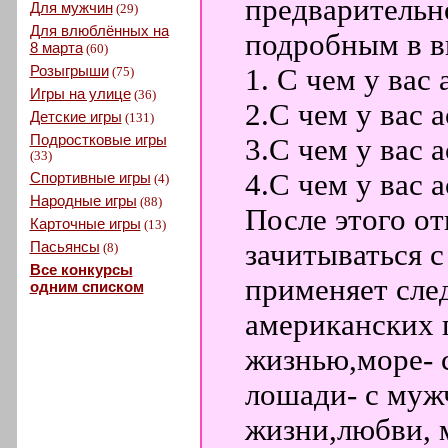
предварительн
Для мужчин
(29)
Для влюблённых на
подробным в в
8 марта
(60)
Розыгрыши
1. С чем у вас
(75)
Игры на улице
(36)
2.С чем у вас 
Детские игры
(131)
Подростковые игры
3.С чем у вас 
(33)
4.С чем у вас 
Спортивные игры
(4)
Народные игры
(88)
После этого о
Карточные игры
(13)
Пасьянсы
зачитываться с
(8)
Все конкурсы
применяет сле
одним списком
американских п
жизнью,море- 
лошади- с муж
жизни,любви,