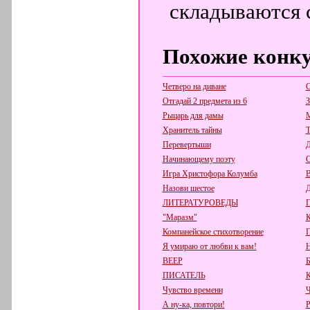
складываются 
Похожие конк
Четверо на диване
С
Отгадай 2 предмета из 6
З
Рыцарь для дамы
Хранитель тайны
Т
Перевертыши
Д
Начинающему поэту
С
Игра Христофора Колумба
В
Назови шестое
Д
ЛИТЕРАТУРОВЕДЫ
П
"Маразм"
К
Компанейское стихотворение
Я умираю от любви к вам!
ВЕЕР
ПИСАТЕЛЬ
К
Чувство времени
Ч
А ну-ка, повтори!