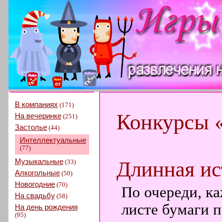
В компаниях
(171)
Конкурсы 
На вечеринке
(251)
Застолье
(44)
Интеллектуальные
(77)
Музыкальные
Длинная ис
(33)
Алкогольные
(50)
Новогодние
(70)
По очереди, к
На свадьбу
(58)
листе бумаги п
На день рождения
(95)