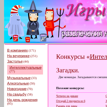
В компаниях
(171)
Конкурсы «
Интел
На вечеринке
(251)
Застолье
(44)
Интеллектуальные
Загадки.
(77)
Две команды. Загадываются смешные 
Музыкальные
(33)
Алкогольные
(50)
Похожие конкурсы:
Новогодние
(70)
На свадьбу
(58)
Четверо на диване
С
На день рождения
Отгадай 2 предмета из 6
З
(95)
Рыцарь для дамы