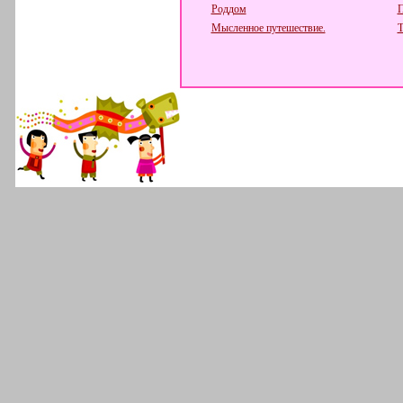
Роддом
П
Мысленное путешествие.
Т