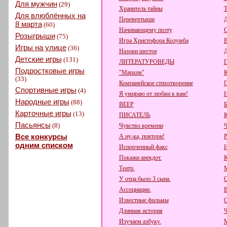
Для мужчин
(29)
Хранитель тайны
Т
Для влюблённых на
Перевертыши
Д
8 марта
(60)
Начинающему поэту
С
Розыгрыши
(75)
Игра Христофора Колумба
В
Игры на улице
(36)
Назови шестое
Д
Детские игры
(131)
ЛИТЕРАТУРОВЕДЫ
П
Подростковые игры
"Маразм"
К
(33)
Компанейское стихотворение
Спортивные игры
(4)
Я умираю от любви к вам!
Народные игры
(88)
ВЕЕР
Карточные игры
(13)
ПИСАТЕЛЬ
К
Пасьянсы
(8)
Чувство времени
Ч
Все конкурсы
А ну-ка, повтори!
одним списком
Испорченный факс
И
Покажи анекдот.
К
Театр.
М
У отца было 3 сына.
О
Ассоциации.
В
Известные фильмы
С
Длинная история
Ч
Изучаем азбуку.