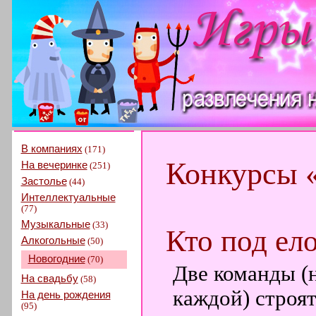
В компаниях
(171)
Конкурсы 
На вечеринке
(251)
Застолье
(44)
Интеллектуальные
(77)
Музыкальные
(33)
Кто под ел
Алкогольные
(50)
Новогодние
(70)
Две команды (
На свадьбу
(58)
каждой) строят
На день рождения
(95)