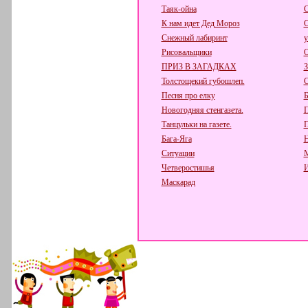
Таяк-ойна
С
К нам идет Дед Мороз
С
Снежный лабиринт
у
Рисовальщики
О
ПРИЗ В ЗАГАДКАХ
З
Толстощекий губошлеп.
С
Песня про елку
Б
Новогодняя стенгазета.
П
Танцульки на газете.
П
Бага-Яга
Н
Ситуации
М
Четверостишья
И
Маскарад