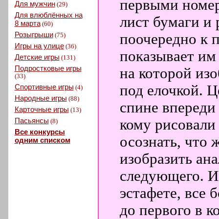
первыми номер
Для мужчин
(29)
Для влюблённых на
лист бумаги и
8 марта
(60)
Розыгрыши
поочередно к 
(75)
Игры на улице
(36)
показывает им
Детские игры
(131)
Подростковые игры
на которой из
(33)
под елочкой. Ц
Спортивные игры
(4)
Народные игры
(88)
спине впереди 
Карточные игры
(13)
Пасьянсы
кому рисовали
(8)
Все конкурсы
осознать, что 
одним списком
изобразить ан
следующего. И
эстафете, все
до первого в к