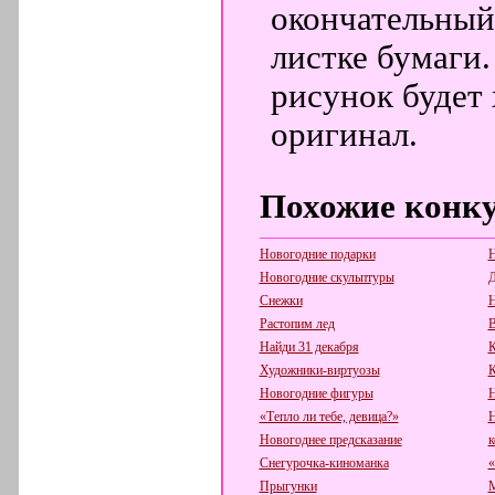
окончательный
листке бумаги.
рисунок будет
оригинал.
Похожие конк
Новогодние подарки
Н
Новогодние скульптуры
Д
Снежки
Н
Растопим лед
В
Найди 31 декабря
К
Художники-виртуозы
К
Новогодние фигуры
Н
«Тепло ли тебе, девица?»
Н
Новогоднее предсказание
к
Снегурочка-киноманка
«
Прыгунки
М