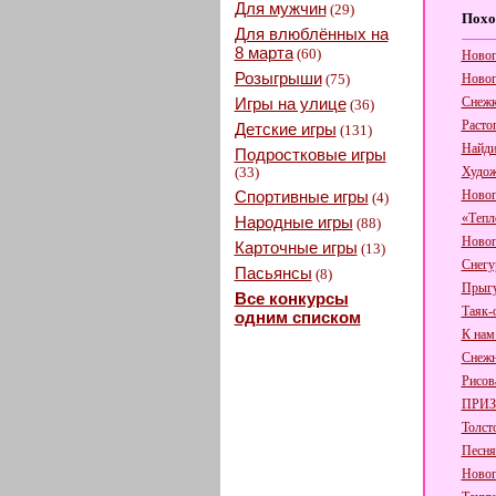
Для мужчин
(29)
Похо
Для влюблённых на
8 марта
(60)
Новог
Розыгрыши
(75)
Новог
Игры на улице
Снеж
(36)
Расто
Детские игры
(131)
Найди
Подростковые игры
(33)
Худож
Спортивные игры
Новог
(4)
«Тепло
Народные игры
(88)
Новог
Карточные игры
(13)
Снегу
Пасьянсы
(8)
Прыг
Все конкурсы
Таяк-
одним списком
К нам
Снежн
Рисов
ПРИЗ
Толст
Песня
Новог