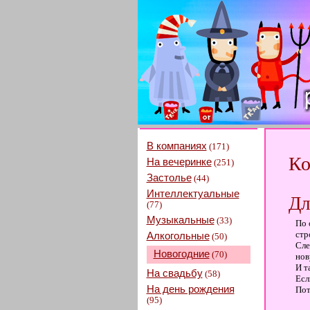
В компаниях
(171)
Ко
На вечеринке
(251)
Застолье
(44)
Интеллектуальные
Дл
(77)
Музыкальные
(33)
По 
стр
Алкогольные
(50)
Сле
Новогодние
(70)
нов
И т
На свадьбу
(58)
Есл
На день рождения
Пот
(95)