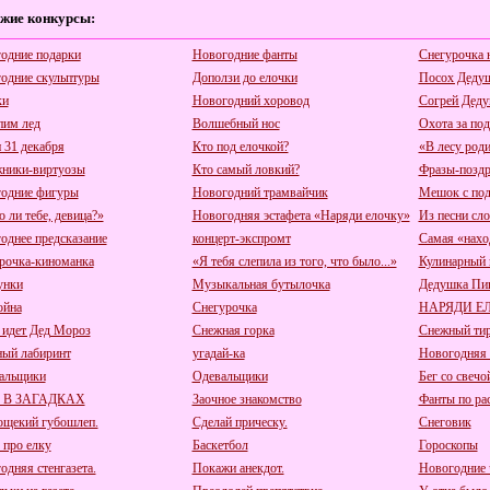
жие конкурсы:
одние подарки
Новогодние фанты
Снегурочка 
одние скульптуры
Доползи до елочки
Посох Деду
ки
Новогодний хоровод
Согрей Деду
пим лед
Волшебный нос
Охота за по
 31 декабря
Кто под елочкой?
«В лесу роди
ники-виртуозы
Кто самый ловкий?
Фразы-поздр
одние фигуры
Новогодний трамвайчик
Мешок с по
 ли тебе, девица?»
Новогодняя эстафета «Наряди елочку»
Из песни сл
однее предсказание
концерт-экспромт
Самая «нахо
рочка-киноманка
«Я тебя слепила из того, что было...»
Кулинарный 
унки
Музыкальная бутылочка
Дедушка Пи
ойна
Снегурочка
НАРЯДИ Е
 идет Дед Мороз
Снежная горка
Снежный ти
ый лабиринт
угадай-ка
Новогодняя 
альщики
Одевальщики
Бег со свечо
 В ЗАГАДКАХ
Заочное знакомство
Фанты по ра
ощекий губошлеп.
Сделай прическу.
Снеговик
 про елку
Баскетбол
Гороскопы
одняя стенгазета.
Покажи анекдот.
Новогодние 