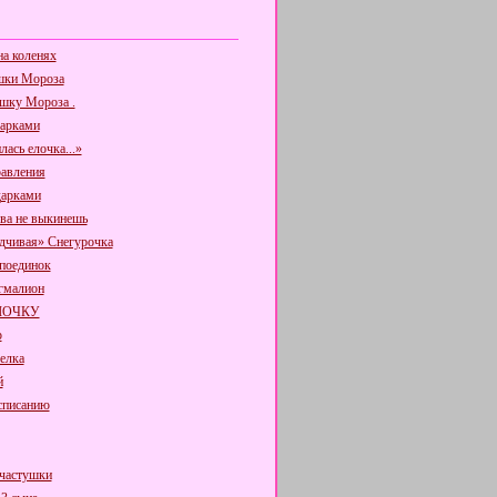
на коленях
шки Мороза
шку Мороза .
дарками
лась елочка...»
авления
дарками
ова не выкинешь
дчивая» Снегурочка
поединок
гмалион
ЛОЧКУ
р
елка
й
списанию
частушки