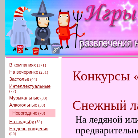
В компаниях
(171)
Конкурсы 
На вечеринке
(251)
Застолье
(44)
Интеллектуальные
(77)
Музыкальные
(33)
Снежный л
Алкогольные
(50)
Новогодние
(70)
На ледяной ил
На свадьбу
(58)
предварительн
На день рождения
(95)