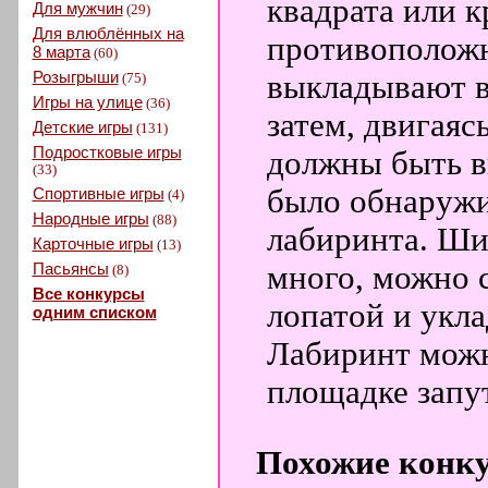
квадрата или к
Для мужчин
(29)
Для влюблённых на
противоположн
8 марта
(60)
Розыгрыши
выкладывают в
(75)
Игры на улице
(36)
затем, двигаяс
Детские игры
(131)
Подростковые игры
должны быть в
(33)
было обнаружит
Спортивные игры
(4)
Народные игры
(88)
лабиринта. Шир
Карточные игры
(13)
Пасьянсы
много, можно 
(8)
Все конкурсы
лопатой и укла
одним списком
Лабиринт можно
площадке запу
Похожие конк