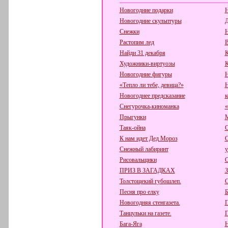
Новогодние подарки
Н
Новогодние скульптуры
Д
Снежки
Н
Растопим лед
В
Найди 31 декабря
К
Художники-виртуозы
К
Новогодние фигуры
Н
«Тепло ли тебе, девица?»
Н
Новогоднее предсказание
к
Снегурочка-киноманка
«
Прыгунки
М
Таяк-ойна
С
К нам идет Дед Мороз
С
Снежный лабиринт
у
Рисовальщики
О
ПРИЗ В ЗАГАДКАХ
З
Толстощекий губошлеп.
С
Песня про елку
Б
Новогодняя стенгазета.
П
Танцульки на газете.
П
Бага-Яга
Н