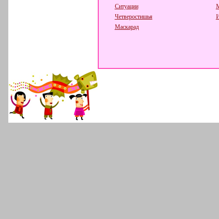
Ситуации
М
Четверостишья
И
Маскарад