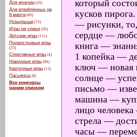
который состо
Для мужчин
(29)
Для влюблённых на
кусков пирога.
8 марта
(60)
Розыгрыши
— рисунки, то,
(75)
Игры на улице
(36)
сердце — любо
Детские игры
(131)
Подростковые игры
книга — знани
(33)
1 копейка — де
Спортивные игры
(4)
Народные игры
(88)
ключ — новая 
Карточные игры
(13)
Пасьянсы
солнце — успе
(8)
Все конкурсы
письмо — изве
одним списком
машина — куп
лицо человека
стрела — дост
часы — переме