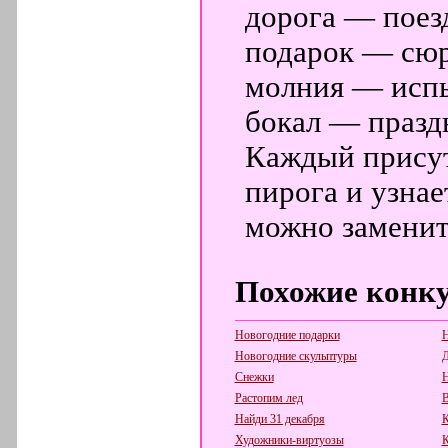
дорога — поез
подарок — сюр
молния — исп
бокал — праздн
Каждый присут
пирога и узнае
можно заменит
Похожие конк
Новогодние подарки
Н
Новогодние скульптуры
Д
Снежки
Н
Растопим лед
В
Найди 31 декабря
К
Художники-виртуозы
К