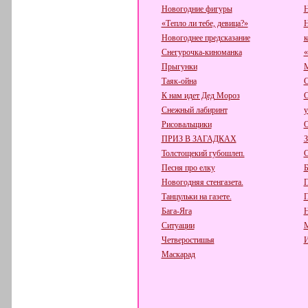
Новогодние фигуры
Н
«Тепло ли тебе, девица?»
Н
Новогоднее предсказание
к
Снегурочка-киноманка
«
Прыгунки
М
Таяк-ойна
С
К нам идет Дед Мороз
С
Снежный лабиринт
у
Рисовальщики
О
ПРИЗ В ЗАГАДКАХ
З
Толстощекий губошлеп.
С
Песня про елку
Б
Новогодняя стенгазета.
П
Танцульки на газете.
П
Бага-Яга
Н
Ситуации
М
Четверостишья
И
Маскарад