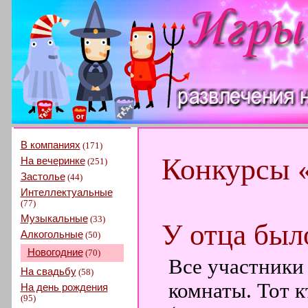
В компаниях
(171)
Конкурсы 
На вечеринке
(251)
Застолье
(44)
Интеллектуальные
(77)
Музыкальные
(33)
У отца был
Алкогольные
(50)
Новогодние
(70)
Все участники 
На свадьбу
(58)
комнаты. Тот к
На день рождения
(95)