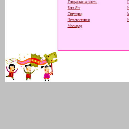
Танцульки на газете.
П
Бага-Яга
Н
Ситуации
М
Четверостишья
И
Маскарад