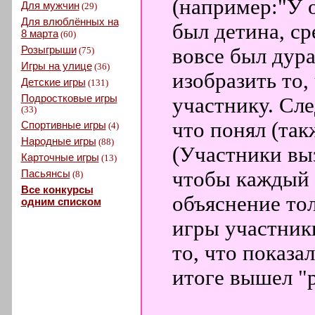
(например:"У 
Для мужчин
(29)
Для влюблённых на
был детина, ср
8 марта
(60)
Розыгрыши
вовсе был дура
(75)
Игры на улице
(36)
изобразить то
Детские игры
(131)
Подростковые игры
участнику. Сл
(33)
что понял (так
Спортивные игры
(4)
Народные игры
(88)
(Участники вы
Карточные игры
(13)
Пасьянсы
чтобы каждый 
(8)
Все конкурсы
объяснение то
одним списком
игры участник
то, что показа
итоге вышел "р