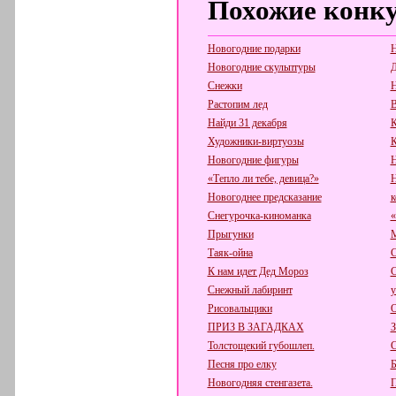
Похожие конк
Новогодние подарки
Н
Новогодние скульптуры
Д
Снежки
Н
Растопим лед
В
Найди 31 декабря
К
Художники-виртуозы
К
Новогодние фигуры
Н
«Тепло ли тебе, девица?»
Н
Новогоднее предсказание
к
Снегурочка-киноманка
«
Прыгунки
М
Таяк-ойна
С
К нам идет Дед Мороз
С
Снежный лабиринт
у
Рисовальщики
О
ПРИЗ В ЗАГАДКАХ
З
Толстощекий губошлеп.
С
Песня про елку
Б
Новогодняя стенгазета.
П