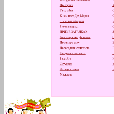
Прыгунки
М
Таяк-ойна
С
К нам идет Дед Мороз
С
Снежный лабиринт
у
Рисовальщики
О
ПРИЗ В ЗАГАДКАХ
З
Толстощекий губошлеп.
С
Песня про елку
Б
Новогодняя стенгазета.
П
Танцульки на газете.
П
Бага-Яга
Н
Ситуации
М
Четверостишья
И
Маскарад