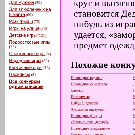
круг и вытягив
Для мужчин
(29)
Для влюблённых на
становится Дед
8 марта
(60)
Розыгрыши
нибудь из игр
(75)
Игры на улице
(36)
удается, «зам
Детские игры
(131)
Подростковые игры
предмет одежд
(33)
Спортивные игры
(4)
Народные игры
(88)
Похожие конк
Карточные игры
(13)
Пасьянсы
(8)
Новогодние подарки
Н
Все конкурсы
Новогодние скульптуры
Д
одним списком
Снежки
Н
Растопим лед
В
Найди 31 декабря
К
Художники-виртуозы
К
Новогодние фигуры
Н
«Тепло ли тебе, девица?»
Н
Новогоднее предсказание
к
Снегурочка-киноманка
«