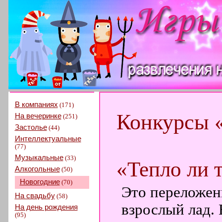
В компаниях
(171)
Конкурсы 
На вечеринке
(251)
Застолье
(44)
Интеллектуальные
(77)
Музыкальные
(33)
«Тепло ли т
Алкогольные
(50)
Новогодние
(70)
Это переложен
На свадьбу
(58)
взрослый лад.
На день рождения
(95)