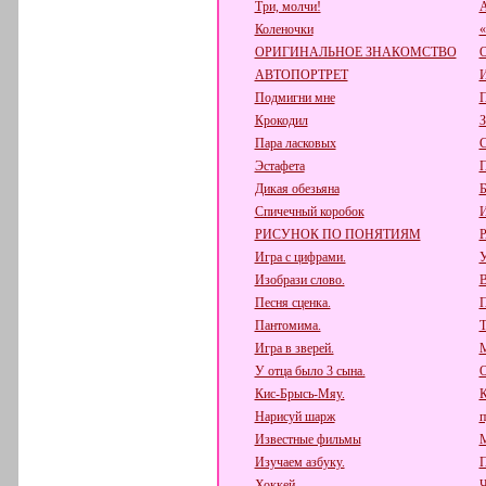
Три, молчи!
А
Коленочки
ОРИГИНАЛЬНОЕ ЗНАКОМСТВО
АВТОПОРТРЕТ
Подмигни мне
П
Крокодил
З
Пара ласковых
Эстафета
П
Дикая обезьяна
Б
Спичечный коробок
РИСУНОК ПО ПОНЯТИЯМ
Игра с цифрами.
У
Изобрази слово.
В
Песня сценка.
П
Пантомима.
Т
Игра в зверей.
М
У отца было 3 сына.
О
Кис-Брысь-Мяу.
К
Нарисуй шарж
п
Известные фильмы
М
Изучаем азбуку.
П
Хоккей.
Ч