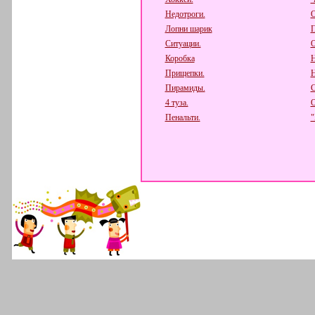
Недотроги.
О
Лопни шарик
П
Ситуации.
О
Коробка
Н
Прищепки.
Н
Пирамиды.
С
4 туза.
О
Пенальти.
"