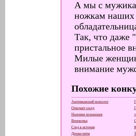
А мы с мужика
ножкам наших 
обладательниц
Так, что даже
пристальное в
Милые женщин
внимание мужс
Похожие конк
Американский психолог
Г
Отвечает сосед
П
Налепим пельмешек
«
Веревочка
С
След в истории
К
Держи ритм
Т