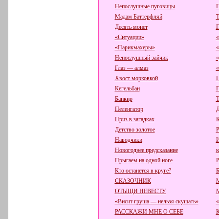
Непослушные пуговицы
П
Мадам Баттерфляй
Т
Десять монет
П
«Ситуации»
«
«Парикмахеры»
«
Непослушный зайчик
«
Глаз — алмаз
«
Хвост морковкой
П
Кегельбан
Г
Банкир
Т
Пеленгатор
Д
Приз в загадках
К
Детство золотое
Р
Наводчики
И
Новогоднее предсказание
к
Прыгаем на одной ноге
Р
Кто останется в круге?
Б
СКАЗОЧНИК
ОТЫЩИ НЕВЕСТУ
«Висит груша — нельзя скушать»
«
РАССКАЖИ МНЕ О СЕБЕ
К