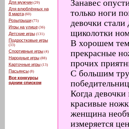
Занавес опусти
Для мужчин
(29)
Для влюблённых на
только ноги п
8 марта
(60)
Розыгрыши
девочки стали 
(75)
Игры на улице
(36)
щиколотки ном
Детские игры
(131)
Подростковые игры
В хорошем тем
(33)
прекрасные нож
Спортивные игры
(4)
Народные игры
(88)
прочих приятн
Карточные игры
(13)
Пасьянсы
С большим тру
(8)
Все конкурсы
победительниц
одним списком
Когда девочки 
красивые ножк
женщина необъ
измеряется це