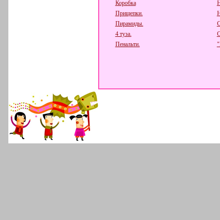
Коробка
Н
Прищепки.
Н
Пирамиды.
С
4 туза.
О
Пенальти.
"