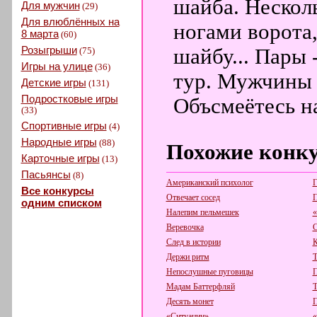
шайба. Нескол
Для мужчин
(29)
Для влюблённых на
ногами ворота,
8 марта
(60)
Розыгрыши
шайбу... Пары 
(75)
Игры на улице
(36)
тур. Мужчины 
Детские игры
(131)
Подростковые игры
Объсмеётесь на
(33)
Спортивные игры
(4)
Народные игры
(88)
Похожие конк
Карточные игры
(13)
Пасьянсы
(8)
Американский психолог
Г
Все конкурсы
Отвечает сосед
П
одним списком
Налепим пельмешек
«
Веревочка
С
След в истории
К
Держи ритм
Т
Непослушные пуговицы
П
Мадам Баттерфляй
Т
Десять монет
П
«Ситуации»
«