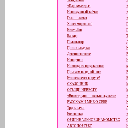
«Парикмахеры»
«
Непослушный зайчик
«
Глаз — алмаз
«
Хвост морковкой
П
Кегельбан
Г
Банкир
Т
Пеленгатор
Д
Приз в загадках
К
Детство золотое
Р
Наводчики
И
Новогоднее предсказание
к
Прыгаем на одной ноге
Р
Кто останется в круге?
Б
СКАЗОЧНИК
ОТЫЩИ НЕВЕСТУ
«Висит груша — нельзя скушать»
«
РАССКАЖИ МНЕ О СЕБЕ
К
Три, молчи!
А
Коленочки
ОРИГИНАЛЬНОЕ ЗНАКОМСТВО
АВТОПОРТРЕТ