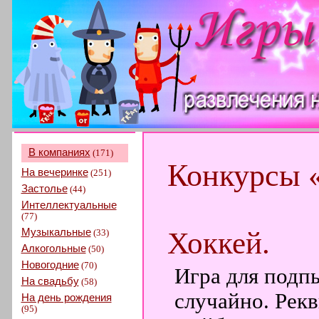
В компаниях
(171)
Конкурсы 
На вечеринке
(251)
Застолье
(44)
Интеллектуальные
(77)
Музыкальные
Хоккей.
(33)
Алкогольные
(50)
Новогодние
(70)
Игра для подп
На свадьбу
(58)
случайно. Рекв
На день рождения
(95)