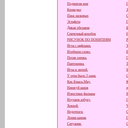
Подмигни мне
П
Крокодил
З
Пара ласковых
Эстафета
П
Дикая обезьяна
Б
Спичечный коробок
РИСУНОК ПО ПОНЯТИЯМ
Игра с цифрами.
У
Изобрази слово.
В
Песня сценка.
П
Пантомима.
Т
Игра в зверей.
М
У отца было 3 сына.
О
Кис-Брысь-Мяу.
К
Нарисуй шарж
п
Известные фильмы
М
Изучаем азбуку.
П
Хоккей.
Ч
Недотроги.
О
Лопни шарик
П
Ситуации.
О