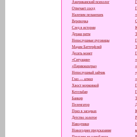
Американский психолог
Г
Отвечает сосед
П
Налепим пельмешек
«
Веревочка
С
След в истории
К
Держи ритм
Т
Непослушные пуговицы
П
Мадам Баттерфляй
Т
Десять монет
П
«Ситуации»
«
«Парикмахеры»
«
Непослушный зайчик
«
Глаз — алмаз
«
Хвост морковкой
П
Кегельбан
Г
Банкир
Т
Пеленгатор
Д
Приз в загадках
К
Детство золотое
Р
Наводчики
И
Новогоднее предсказание
к
Прыгаем на одной ноге
Р