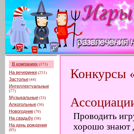
В компаниях
(171)
Конкурсы 
На вечеринке
(251)
Застолье
(44)
Интеллектуальные
(77)
Музыкальные
Ассоциаци
(33)
Алкогольные
(50)
Новогодние
(70)
Проводить игру
На свадьбу
(58)
хорошо знают д
На день рождения
(95)