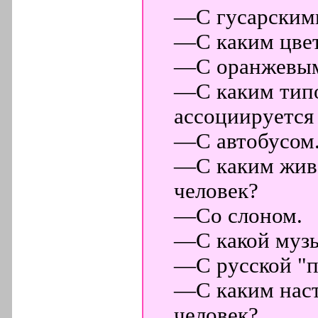
—С гусарскими
—С каким цвет
—С оранжевы
—С каким тип
ассоциируется 
—С автобусом
—С каким живо
человек?
—Со слоном.
—С какой музы
—С русской "п
—С каким наст
человек?