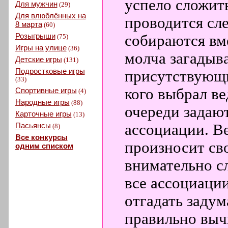
успело сложит
Для мужчин
(29)
Для влюблённых на
проводится сл
8 марта
(60)
Розыгрыши
собираются вм
(75)
Игры на улице
(36)
молча загадыва
Детские игры
(131)
Подростковые игры
присутствующи
(33)
кого выбрал в
Спортивные игры
(4)
Народные игры
(88)
очереди задаю
Карточные игры
(13)
Пасьянсы
ассоциации. В
(8)
Все конкурсы
произносит св
одним списком
внимательно с
все ассоциации
отгадать заду
правильно выч