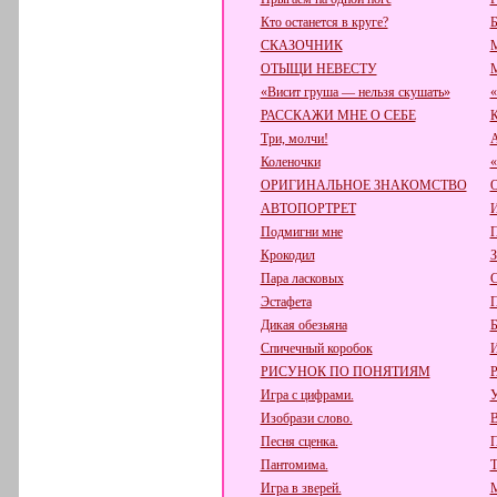
Кто останется в круге?
Б
СКАЗОЧНИК
ОТЫЩИ НЕВЕСТУ
«Висит груша — нельзя скушать»
«
РАССКАЖИ МНЕ О СЕБЕ
К
Три, молчи!
А
Коленочки
ОРИГИНАЛЬНОЕ ЗНАКОМСТВО
АВТОПОРТРЕТ
Подмигни мне
П
Крокодил
З
Пара ласковых
Эстафета
П
Дикая обезьяна
Б
Спичечный коробок
РИСУНОК ПО ПОНЯТИЯМ
Игра с цифрами.
У
Изобрази слово.
В
Песня сценка.
П
Пантомима.
Т
Игра в зверей.
М