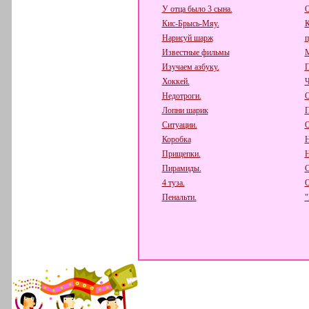
У отца было 3 сына.
О
Кис-Брысь-Мяу.
К
Нарисуй шарж
п
Известные фильмы
М
Изучаем азбуку.
П
Хоккей.
Ч
Недотроги.
О
Лопни шарик
П
Ситуации.
О
Коробка
Н
Прищепки.
Н
Пирамиды.
С
4 туза.
О
Пенальти.
"