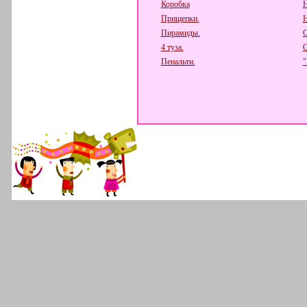
Коробка
Н
Прищепки.
Н
Пирамиды.
С
4 туза.
О
Пенальти.
"