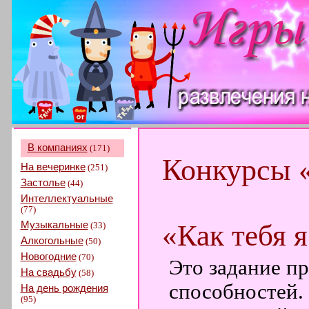
В компаниях
(171)
Конкурсы 
На вечеринке
(251)
Застолье
(44)
Интеллектуальные
(77)
Музыкальные
«Как тебя 
(33)
Алкогольные
(50)
Новогодние
(70)
Это задание п
На свадьбу
(58)
способностей.
На день рождения
(95)