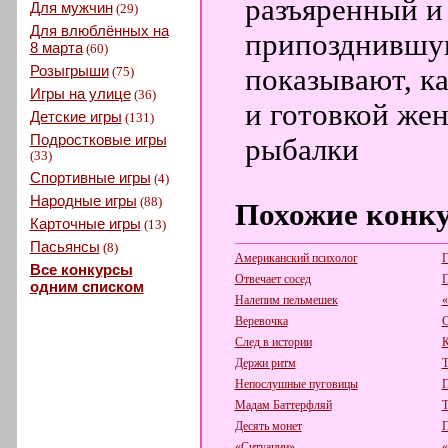
разъяренный и
Для мужчин
(29)
Для влюблённых на
припозднившую
8 марта
(60)
Розыгрыши
показывают, ка
(75)
Игры на улице
(36)
и готовкой жен
Детские игры
(131)
Подростковые игры
рыбалки
(33)
Спортивные игры
(4)
Народные игры
(88)
Похожие конк
Карточные игры
(13)
Пасьянсы
(8)
Американский психолог
Г
Все конкурсы
Отвечает сосед
П
одним списком
Налепим пельмешек
«
Веревочка
С
След в истории
К
Держи ритм
Т
Непослушные пуговицы
П
Мадам Баттерфляй
Т
Десять монет
П
«Ситуации»
«