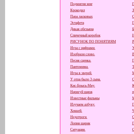
Подмигни мне
П
Крокодил
З
Пара ласковых
Эстафета
П
Дикая обезьяна
Б
Спичечный коробок
РИСУНОК ПО ПОНЯТИЯМ
Игра с цифрами.
У
Изобрази слово.
В
Песня сценка.
П
Пантомима.
Т
Игра в зверей.
М
У отца было 3 сына.
О
Кис-Брысь-Мяу.
К
Нарисуй шарж
п
Известные фильмы
М
Изучаем азбуку.
П
Хоккей.
Ч
Недотроги.
О
Лопни шарик
П
Ситуации.
О