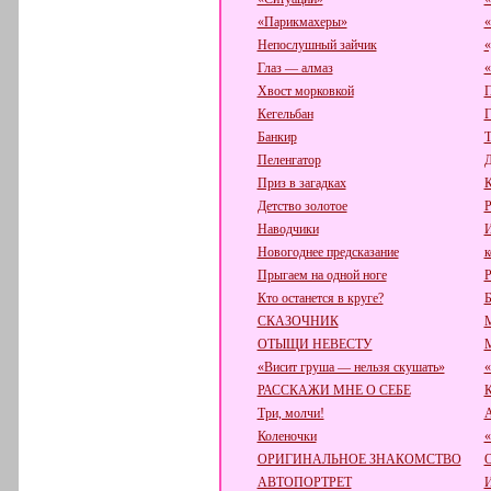
«Парикмахеры»
«
Непослушный зайчик
«
Глаз — алмаз
«
Хвост морковкой
П
Кегельбан
Г
Банкир
Т
Пеленгатор
Д
Приз в загадках
К
Детство золотое
Р
Наводчики
И
Новогоднее предсказание
к
Прыгаем на одной ноге
Р
Кто останется в круге?
Б
СКАЗОЧНИК
ОТЫЩИ НЕВЕСТУ
«Висит груша — нельзя скушать»
«
РАССКАЖИ МНЕ О СЕБЕ
К
Три, молчи!
А
Коленочки
ОРИГИНАЛЬНОЕ ЗНАКОМСТВО
АВТОПОРТРЕТ