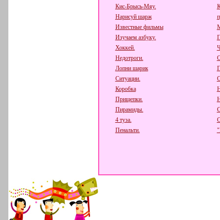
Кис-Брысь-Мяу.
К
Нарисуй шарж
п
Известные фильмы
М
Изучаем азбуку.
П
Хоккей.
Ч
Недотроги.
О
Лопни шарик
П
Ситуации.
О
Коробка
Н
Прищепки.
Н
Пирамиды.
С
4 туза.
О
Пенальти.
"