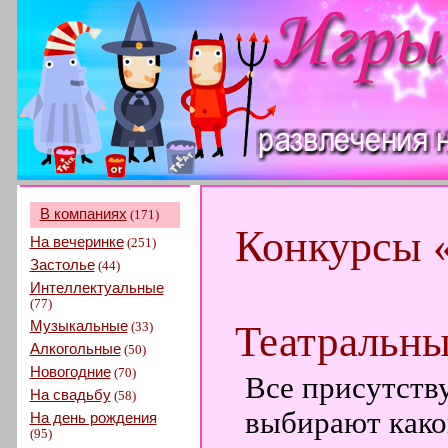
В компаниях
(171)
Конкурсы 
На вечеринке
(251)
Застолье
(44)
Интеллектуальные
(77)
Музыкальные
Театральны
(33)
Алкогольные
(50)
Новогодние
(70)
Все присутств
На свадьбу
(58)
выбирают како
На день рождения
(95)