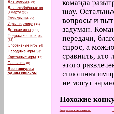
команда разыгр
Для мужчин
(29)
Для влюблённых на
шоу. Остальны
8 марта
(60)
Розыгрыши
вопросы и пыта
(75)
Игры на улице
(36)
задуман. Кома
Детские игры
(131)
Подростковые игры
передачи, благ
(33)
спрос, а можн
Спортивные игры
(4)
Народные игры
(88)
сравнить, кто 
Карточные игры
(13)
Пасьянсы
этого развлече
(8)
Все конкурсы
сплошная импр
одним списком
не могут заран
Похожие конк
Американский психолог
Г