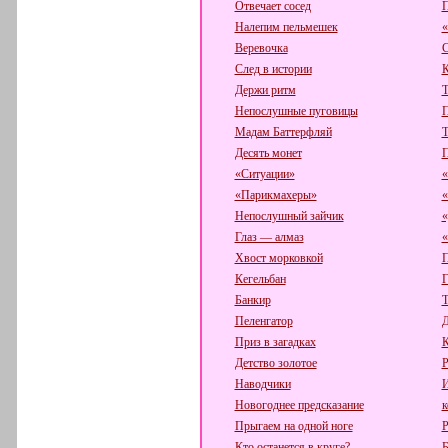
Отвечает сосед
П
Налепим пельмешек
«
Веревочка
С
След в истории
К
Держи ритм
Т
Непослушные пуговицы
П
Мадам Баттерфляй
Т
Десять монет
П
«Ситуации»
«
«Парикмахеры»
«
Непослушный зайчик
«
Глаз — алмаз
«
Хвост морковкой
П
Кегельбан
Г
Банкир
Т
Пеленгатор
Д
Приз в загадках
К
Детство золотое
Р
Наводчики
И
Новогоднее предсказание
к
Прыгаем на одной ноге
Р
Кто останется в круге?
Б