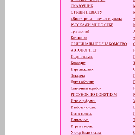
СКАЗОЧНИК
ОТЫЩИ НЕВЕСТУ
«Висит груша — нельзя скушать»
«
РАССКАЖИ МНЕ О СЕБЕ
К
Три, молчи!
А
Коленочки
ОРИГИНАЛЬНОЕ ЗНАКОМСТВО
АВТОПОРТРЕТ
Подмигни мне
П
Крокодил
З
Пара ласковых
Эстафета
П
Дикая обезьяна
Б
Спичечный коробок
РИСУНОК ПО ПОНЯТИЯМ
Игра с цифрами.
У
Изобрази слово.
В
Песня сценка.
П
Пантомима.
Т
Игра в зверей.
М
У отца было 3 сына.
О