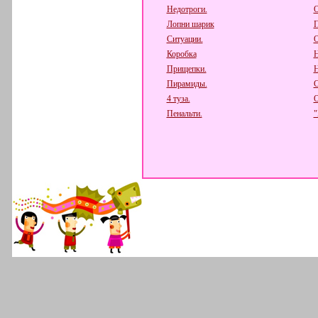
Недотроги.
О
Лопни шарик
П
Ситуации.
О
Коробка
Н
Прищепки.
Н
Пирамиды.
С
4 туза.
О
Пенальти.
"