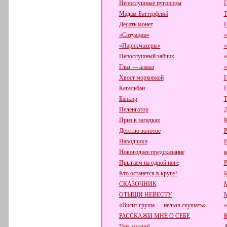
Непослушные пуговицы
П
Мадам Баттерфляй
Т
Десять монет
П
«Ситуации»
«
«Парикмахеры»
«
Непослушный зайчик
«
Глаз — алмаз
«
Хвост морковкой
П
Кегельбан
Г
Банкир
Т
Пеленгатор
Д
Приз в загадках
К
Детство золотое
Р
Наводчики
И
Новогоднее предсказание
к
Прыгаем на одной ноге
Р
Кто останется в круге?
Б
СКАЗОЧНИК
ОТЫЩИ НЕВЕСТУ
«Висит груша — нельзя скушать»
«
РАССКАЖИ МНЕ О СЕБЕ
К
Три, молчи!
А