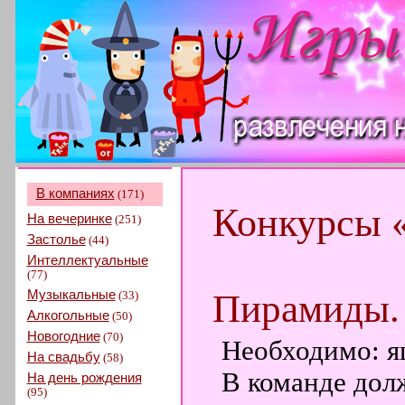
В компаниях
(171)
Конкурсы 
На вечеринке
(251)
Застолье
(44)
Интеллектуальные
(77)
Музыкальные
Пирамиды.
(33)
Алкогольные
(50)
Новогодние
(70)
Необходимо: я
На свадьбу
(58)
В команде дол
На день рождения
(95)