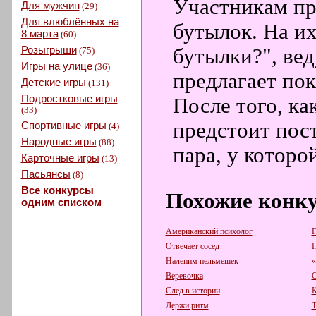
Участникам пр
Для мужчин
(29)
Для влюблённых на
бутылок. На и
8 марта
(60)
Розыгрыши
бутылки?", ве
(75)
Игры на улице
(36)
предлагает пок
Детские игры
(131)
Подростковые игры
После того, ка
(33)
предстоит пос
Спортивные игры
(4)
Народные игры
(88)
пара, у котор
Карточные игры
(13)
Пасьянсы
(8)
Все конкурсы
Похожие конк
одним списком
Американский психолог
Г
Отвечает сосед
П
Налепим пельмешек
«
Веревочка
С
След в истории
К
Держи ритм
Т