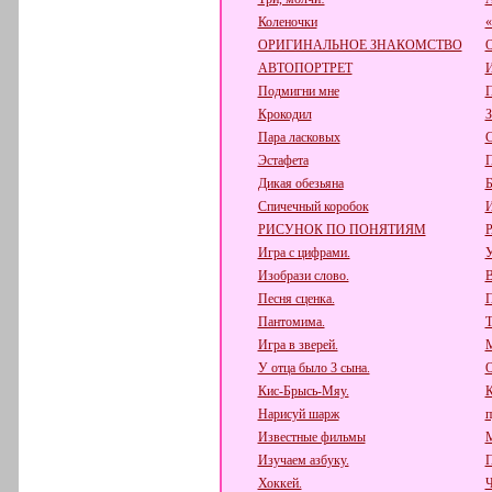
Коленочки
ОРИГИНАЛЬНОЕ ЗНАКОМСТВО
АВТОПОРТРЕТ
Подмигни мне
П
Крокодил
З
Пара ласковых
Эстафета
П
Дикая обезьяна
Б
Спичечный коробок
РИСУНОК ПО ПОНЯТИЯМ
Игра с цифрами.
У
Изобрази слово.
В
Песня сценка.
П
Пантомима.
Т
Игра в зверей.
М
У отца было 3 сына.
О
Кис-Брысь-Мяу.
К
Нарисуй шарж
п
Известные фильмы
М
Изучаем азбуку.
П
Хоккей.
Ч